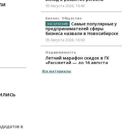
ли
05 Августа 2026, 16:40
Бизнес
Общество
Самые популярные у
предпринимателей сферы
бизнеса назвали в Новосибирске
05 Августа 2026, 16:00
Недвижимость
Летний марафон скидок в ГК
«Расцветай — до 16 августа
05 Августа 2026, 15:55
Все материалы
Недвижимость
Общество
Проект нового микрорайона на
улице Кирова утвердили в
ились
Новосибирске
05 Августа 2026, 15:30
Бизнес
Промышленность
Новосибирские компании
ндидатов в
произвели косметики на два
миллиарда рублей