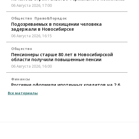
06 Августа 2026, 17:00
Общество
Право&Порядок
Подозреваемых в похищении человека
задержали в Новосибирске
06 Августа 2026, 16:15
Общество
Пенсионеры старше 80 лет в Новосибирской
области получили повышенные пенсии
06 Августа 2026, 16:00
Финансы
Россияне оформили ипотечных кредитов на 2,6
трлн рублей
Все материалы
06 Августа 2026, 15:53
Власть
Думская гонка в Новосибирской области
обойдется без самовыдвиженцев
06 Августа 2026, 15:00