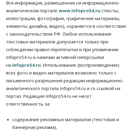
Бизнес
Власть
Общество
Вся информация, размещенная на информационно-
Правительство России продлило разрешение на
аналитическом портале
www.Infopro54.ru
(тексты,
выпуск бензина «Евро-3»
иллюстрации, фотографии, графические материалы,
06 Августа 2026, 14:00
элементы дизайна, видео), охраняется в соответствии
Общество
с законодательством РФ. Любое использование
«За тех, у кого от 270 баллов,
настоящая борьба»: вузы настойчиво
текстовых материалов допускается только при
обзванивают новосибирских высокобалльников
соблюдении правил перепечатки и при упоминании
перед зачислением
Infopro54.ru и наличии активной гиперссылки
06 Августа 2026, 13:00
на
infopro54.ru
. Использование (воспроизведение)
Власть
всех фото и видео-материалов возможно только с
Режим ЧС ввели в Омской области из-за засухи
письменного разрешения редакции информационно-
06 Августа 2026, 12:15
аналитического портала Infopro54.ru и со ссылкой на
Власть
Общество
портал. Редакция Infopro54.ru не несет
Новосибирск готовится к визиту Владимира
ответственность за:
Путина
06 Августа 2026, 12:05
содержание рекламных материалов (текстовая и
Бизнес
Недвижимость
Общество
баннерная реклама),
Росреестр назвал главные причины
отказов в регистрации недвижимости в НСО