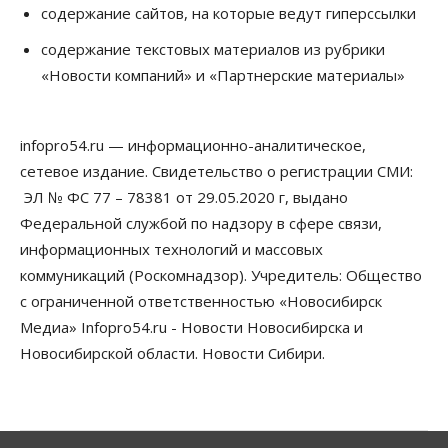
содержание сайтов, на которые ведут гиперссылки
06 Августа 2026, 12:00
содержание текстовых материалов из рубрики
Телекоммуникации
«Новости компаний» и «Партнерские материалы»
В 16 населённых пунктах Мошковского района
модернизировали мобильную связь
06 Августа 2026, 11:35
infopro54.ru — информационно-аналитическое,
Бизнес
Право&Порядок
ПроБизнес
сетевое издание. Свидетельство о регистрации СМИ:
Злоумышленники опять атакуют
новосибирские компании через электронную
ЭЛ № ФС 77 – 78381 от 29.05.2020 г, выдано
почту
Федеральной службой по надзору в сфере связи,
06 Августа 2026, 11:00
информационных технологий и массовых
коммуникаций (Роскомнадзор). Учредитель: Общество
Общество
Медики готовятся к второму пику активности
с ограниченной ответственностью «Новосибирск
клещей в Новосибирской области
Медиа» Infopro54.ru - Новости Новосибирска и
06 Августа 2026, 10:00
Новосибирской области. Новости Сибири.
Общество
Из-за жары в Европе оливковое масло
в Новосибирске может снова подорожать
06 Августа 2026, 09:00