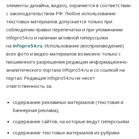
элементы дизайна, видео), охраняется в соответствии
Общество
с законодательством РФ. Любое использование
«За тех, у кого от 270 баллов,
настоящая борьба»: вузы настойчиво
текстовых материалов допускается только при
обзванивают новосибирских высокобалльников
соблюдении правил перепечатки и при упоминании
перед зачислением
Infopro54.ru и наличии активной гиперссылки
06 Августа 2026, 13:00
на
infopro54.ru
. Использование (воспроизведение)
Власть
всех фото и видео-материалов возможно только с
Режим ЧС ввели в Омской области из-за засухи
письменного разрешения редакции информационно-
06 Августа 2026, 12:15
аналитического портала Infopro54.ru и со ссылкой на
Власть
Общество
портал. Редакция Infopro54.ru не несет
Новосибирск готовится к визиту Владимира
ответственность за:
Путина
06 Августа 2026, 12:05
содержание рекламных материалов (текстовая и
Бизнес
Недвижимость
Общество
баннерная реклама),
Росреестр назвал главные причины
отказов в регистрации недвижимости в НСО
содержание сайтов, на которые ведут гиперссылки
06 Августа 2026, 12:00
содержание текстовых материалов из рубрики
Телекоммуникации