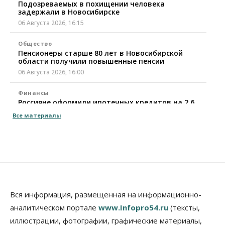
Подозреваемых в похищении человека
задержали в Новосибирске
06 Августа 2026, 16:15
Общество
Пенсионеры старше 80 лет в Новосибирской
области получили повышенные пенсии
06 Августа 2026, 16:00
Финансы
Россияне оформили ипотечных кредитов на 2,6
трлн рублей
Все материалы
06 Августа 2026, 15:53
Власть
Думская гонка в Новосибирской области
обойдется без самовыдвиженцев
06 Августа 2026, 15:00
Бизнес
Власть
Общество
Вся информация, размещенная на информационно-
Правительство России продлило разрешение на
аналитическом портале
www.Infopro54.ru
(тексты,
выпуск бензина «Евро-3»
иллюстрации, фотографии, графические материалы,
06 Августа 2026, 14:00