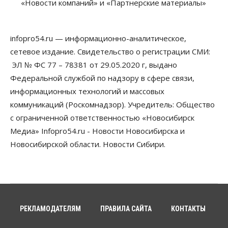
«Новости компаний» и «Партнерские материалы»
В 16 населённых пунктах Мошковского района
модернизировали мобильную связь
06 Августа 2026, 11:35
infopro54.ru — информационно-аналитическое,
Бизнес
Право&Порядок
ПроБизнес
сетевое издание. Свидетельство о регистрации СМИ:
Злоумышленники опять атакуют
новосибирские компании через электронную
ЭЛ № ФС 77 – 78381 от 29.05.2020 г, выдано
почту
Федеральной службой по надзору в сфере связи,
06 Августа 2026, 11:00
информационных технологий и массовых
коммуникаций (Роскомнадзор). Учредитель: Общество
Общество
Медики готовятся к второму пику активности
с ограниченной ответственностью «Новосибирск
клещей в Новосибирской области
Медиа» Infopro54.ru - Новости Новосибирска и
06 Августа 2026, 10:00
Новосибирской области. Новости Сибири.
Общество
Из-за жары в Европе оливковое масло
в Новосибирске может снова подорожать
06 Августа 2026, 09:00
Бизнес
Недвижимость
РЕКЛАМОДАТЕЛЯМ
ПРАВИЛА САЙТА
КОНТАКТЫ
Застройщики Новосибирска
доплатили налоги на сумму почти 700 млн рублей