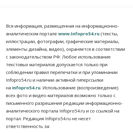
против нового закона о памятниках
07 Августа 2026, 18:00
Бизнес
В аэропорту Толмачёво завершены работы по
Вся информация, размещенная на информационно-
бетонированию рулежных дорожек
аналитическом портале
www.Infopro54.ru
(тексты,
07 Августа 2026, 17:00
иллюстрации, фотографии, графические материалы,
элементы дизайна, видео), охраняется в соответствии
Бизнес
Недвижимость
Общество
Новосибирцы стали реже оформлять
с законодательством РФ. Любое использование
дома по упрощенной схеме
текстовых материалов допускается только при
07 Августа 2026, 16:00
соблюдении правил перепечатки и при упоминании
Власть
Общество
Право&Порядок
Infopro54.ru и наличии активной гиперссылки
Роспотребнадзор изъял почти полторы тонны
на
infopro54.ru
. Использование (воспроизведение)
мяса в Новосибирской области
07 Августа 2026, 15:00
всех фото и видео-материалов возможно только с
письменного разрешения редакции информационно-
Финансы
аналитического портала Infopro54.ru и со ссылкой на
Расходы новосибирцев на спорт выросли на 40%
за полгода
портал. Редакция Infopro54.ru не несет
07 Августа 2026, 14:35
ответственность за: