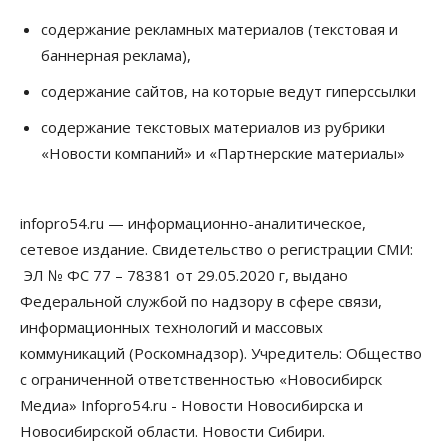
Сибирские аграрии увеличивают посевы горчицы
содержание рекламных материалов (текстовая и
07 Августа 2026, 14:00
баннерная реклама),
Власть
содержание сайтов, на которые ведут гиперссылки
В Новосибирске многодетным семьям вручили
сертификаты на покупку автомобилей
содержание текстовых материалов из рубрики
07 Августа 2026, 13:55
«Новости компаний» и «Партнерские материалы»
Авто
Общество
Треть автовладельцев в Новосибирской области
«поставили машины на прикол»
infopro54.ru — информационно-аналитическое,
07 Августа 2026, 13:00
сетевое издание. Свидетельство о регистрации СМИ:
ЭЛ № ФС 77 – 78381 от 29.05.2020 г, выдано
Власть
Школы, библиотеки, пешеходные тротуары:
Федеральной службой по надзору в сфере связи,
депутаты Госдумы контролируют работы на
информационных технологий и массовых
социальных объектах
07 Августа 2026, 12:35
коммуникаций (Роскомнадзор). Учредитель: Общество
с ограниченной ответственностью «Новосибирск
Общество
Медиа» Infopro54.ru - Новости Новосибирска и
Синоптики рассказали о погоде в Новосибирске
на выходных
Новосибирской области. Новости Сибири.
07 Августа 2026, 12:00