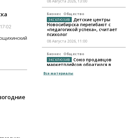
08 Августа 2026, 13:00
ска
Бизнес
Общество
Детские центры
Новосибирска перегибают с
17:02
«педагогикой успеха», считает
психолог
лющихинский
08 Августа 2026, 11:00
Бизнес
Общество
Союз продавцов
маркетплейсов обратился в
правительство РФ из-за атак на
Все материалы
WB
08 Августа 2026, 10:00
Общество
вогодние
Новосибирцы будут получать
квитанции за ЖКУ по-новому
08 Августа 2026, 09:00
Бизнес
В Новосибирской
области резко сократился