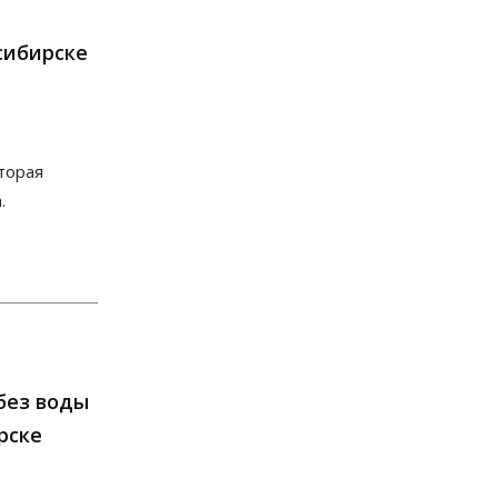
полторы тонны мяса в
Новосибирской области
сибирске
07 Августа 2026, 15:00
Финансы
Расходы новосибирцев на спорт
выросли на 40% за полгода
07 Августа 2026, 14:35
торая
.
Сибирские аграрии увеличивают
посевы горчицы
07 Августа 2026, 14:00
Власть
В Новосибирске многодетным
семьям вручили сертификаты на
покупку автомобилей
07 Августа 2026, 13:55
без воды
рске
Авто
Общество
Треть автовладельцев в
Новосибирской области
«поставили машины на прикол»