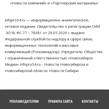
«Новости компаний» и «Партнерские материалы»
Власть
В Новосибирске многодетным семьям вручили
сертификаты на покупку автомобилей
infopro54.ru — информационно-аналитическое,
07 Августа 2026, 13:55
сетевое издание. Свидетельство о регистрации СМИ:
ЭЛ № ФС 77 – 78381 от 29.05.2020 г, выдано
Авто
Общество
Треть автовладельцев в Новосибирской области
Федеральной службой по надзору в сфере связи,
«поставили машины на прикол»
информационных технологий и массовых
07 Августа 2026, 13:00
коммуникаций (Роскомнадзор). Учредитель: Общество
Власть
с ограниченной ответственностью «Новосибирск
Школы, библиотеки, пешеходные тротуары:
Медиа» Infopro54.ru - Новости Новосибирска и
депутаты Госдумы контролируют работы на
социальных объектах
Новосибирской области. Новости Сибири.
07 Августа 2026, 12:35
Общество
Синоптики рассказали о погоде в Новосибирске
на выходных
07 Августа 2026, 12:00
РЕКЛАМОДАТЕЛЯМ
ПРАВИЛА САЙТА
КОНТАКТЫ
Общество