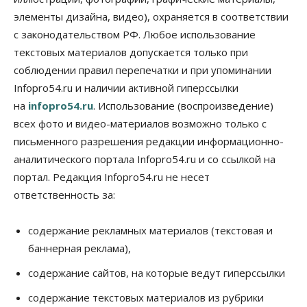
элементы дизайна, видео), охраняется в соответствии
Бизнес
В аэропорту Толмачёво завершены работы по
с законодательством РФ. Любое использование
бетонированию рулежных дорожек
текстовых материалов допускается только при
07 Августа 2026, 17:00
соблюдении правил перепечатки и при упоминании
Бизнес
Недвижимость
Общество
Infopro54.ru и наличии активной гиперссылки
Новосибирцы стали реже оформлять
на
infopro54.ru
. Использование (воспроизведение)
дома по упрощенной схеме
07 Августа 2026, 16:00
всех фото и видео-материалов возможно только с
письменного разрешения редакции информационно-
Власть
Общество
Право&Порядок
аналитического портала Infopro54.ru и со ссылкой на
Роспотребнадзор изъял почти полторы тонны
мяса в Новосибирской области
портал. Редакция Infopro54.ru не несет
07 Августа 2026, 15:00
ответственность за:
Финансы
Расходы новосибирцев на спорт выросли на 40%
содержание рекламных материалов (текстовая и
за полгода
баннерная реклама),
07 Августа 2026, 14:35
содержание сайтов, на которые ведут гиперссылки
Сибирские аграрии увеличивают посевы горчицы
содержание текстовых материалов из рубрики
07 Августа 2026, 14:00