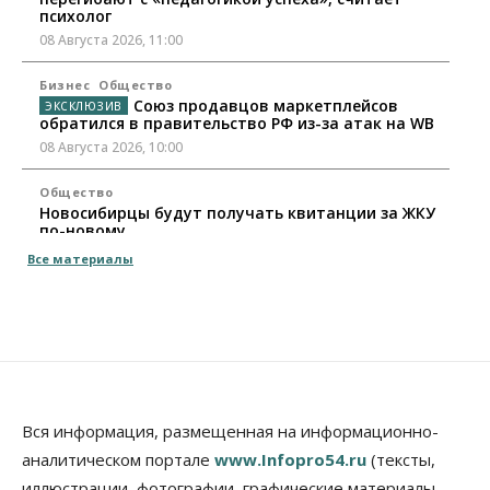
психолог
08 Августа 2026, 11:00
Бизнес
Общество
Союз продавцов маркетплейсов
обратился в правительство РФ из-за атак на WB
08 Августа 2026, 10:00
Общество
Новосибирцы будут получать квитанции за ЖКУ
по-новому
08 Августа 2026, 09:00
Все материалы
Бизнес
В Новосибирской области резко
сократился грузооборот в автоперевозках
07 Августа 2026, 19:00
Общество
В Новосибирске прошёл митинг
Вся информация, размещенная на информационно-
против нового закона о памятниках
аналитическом портале
www.Infopro54.ru
(тексты,
07 Августа 2026, 18:00
иллюстрации, фотографии, графические материалы,