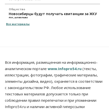
Общество
Новосибирцы будут получать квитанции за ЖКУ
по-новому
08 Августа 2026, 09:00
Все материалы
Бизнес
В Новосибирской области резко
сократился грузооборот в автоперевозках
07 Августа 2026, 19:00
Общество
В Новосибирске прошёл митинг
Вся информация, размещенная на информационно-
против нового закона о памятниках
аналитическом портале
www.Infopro54.ru
(тексты,
07 Августа 2026, 18:00
иллюстрации, фотографии, графические материалы,
элементы дизайна, видео), охраняется в соответствии
Бизнес
В аэропорту Толмачёво завершены работы по
с законодательством РФ. Любое использование
бетонированию рулежных дорожек
текстовых материалов допускается только при
07 Августа 2026, 17:00
соблюдении правил перепечатки и при упоминании
Бизнес
Недвижимость
Общество
Infopro54.ru и наличии активной гиперссылки