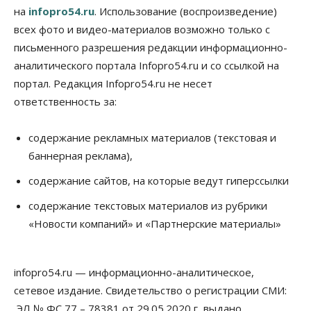
Новосибирцы стали реже оформлять
на
infopro54.ru
. Использование (воспроизведение)
дома по упрощенной схеме
07 Августа 2026, 16:00
всех фото и видео-материалов возможно только с
письменного разрешения редакции информационно-
Власть
Общество
Право&Порядок
аналитического портала Infopro54.ru и со ссылкой на
Роспотребнадзор изъял почти полторы тонны
мяса в Новосибирской области
портал. Редакция Infopro54.ru не несет
07 Августа 2026, 15:00
ответственность за:
Финансы
Расходы новосибирцев на спорт выросли на 40%
содержание рекламных материалов (текстовая и
за полгода
баннерная реклама),
07 Августа 2026, 14:35
содержание сайтов, на которые ведут гиперссылки
Сибирские аграрии увеличивают посевы горчицы
содержание текстовых материалов из рубрики
07 Августа 2026, 14:00
«Новости компаний» и «Партнерские материалы»
Власть
В Новосибирске многодетным семьям вручили
сертификаты на покупку автомобилей
infopro54.ru — информационно-аналитическое,
07 Августа 2026, 13:55
сетевое издание. Свидетельство о регистрации СМИ:
ЭЛ № ФС 77 – 78381 от 29.05.2020 г, выдано
Авто
Общество