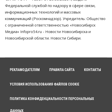
Треть автовладельцев в Новосибирской области
Федеральной службой по надзору в сфере связи,
«поставили машины на прикол»
информационных технологий и массовых
07 Августа 2026, 13:00
коммуникаций (Роскомнадзор). Учредитель: Общество
Власть
с ограниченной ответственностью «Новосибирск
Школы, библиотеки, пешеходные тротуары:
Медиа» Infopro54.ru - Новости Новосибирска и
депутаты Госдумы контролируют работы на
социальных объектах
Новосибирской области. Новости Сибири.
07 Августа 2026, 12:35
Общество
Синоптики рассказали о погоде в Новосибирске
на выходных
07 Августа 2026, 12:00
РЕКЛАМОДАТЕЛЯМ
ПРАВИЛА САЙТА
КОНТАКТЫ
Общество
Жители Новосибирска смогут добровольно
УСЛОВИЯ ИСПОЛЬЗОВАНИЯ ФАЙЛОВ COOKIE
повысить свою пенсию
07 Августа 2026, 11:30
ПОЛИТИКА КОНФИДЕНЦИАЛЬНОСТИ ПЕРСОНАЛЬНЫХ
Общество
Деньгами будут распоряжаться дети: в десяти
школах Новосибирской области введут
ДАННЫХ