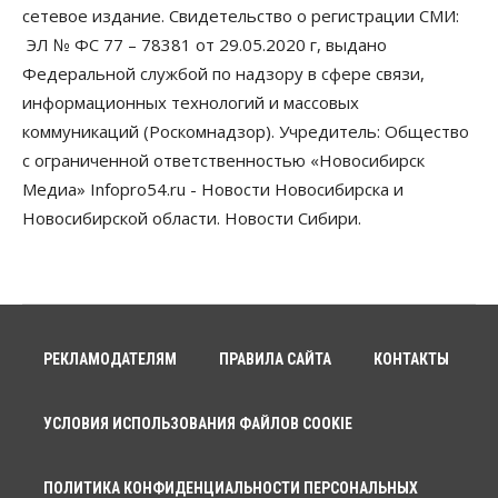
Бизнес
Право&Порядок
ПроБизнес
сетевое издание. Свидетельство о регистрации СМИ:
Злоумышленники опять атакуют
новосибирские компании через электронную
ЭЛ № ФС 77 – 78381 от 29.05.2020 г, выдано
почту
Федеральной службой по надзору в сфере связи,
06 Августа 2026, 11:00
информационных технологий и массовых
коммуникаций (Роскомнадзор). Учредитель: Общество
Общество
Медики готовятся к второму пику активности
с ограниченной ответственностью «Новосибирск
клещей в Новосибирской области
Медиа» Infopro54.ru - Новости Новосибирска и
06 Августа 2026, 10:00
Новосибирской области. Новости Сибири.
Общество
Из-за жары в Европе оливковое масло
в Новосибирске может снова подорожать
06 Августа 2026, 09:00
Бизнес
Недвижимость
РЕКЛАМОДАТЕЛЯМ
ПРАВИЛА САЙТА
КОНТАКТЫ
Застройщики Новосибирска
доплатили налоги на сумму почти 700 млн рублей
06 Августа 2026, 08:00
УСЛОВИЯ ИСПОЛЬЗОВАНИЯ ФАЙЛОВ COOKIE
Бизнес
Власть
От регоператора Новосибирска потребовали
ПОЛИТИКА КОНФИДЕНЦИАЛЬНОСТИ ПЕРСОНАЛЬНЫХ
погасить долги на два миллиарда