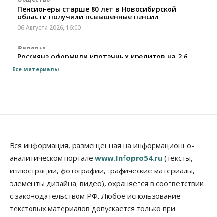
Пенсионеры старше 80 лет в Новосибирской
области получили повышенные пенсии
06 Августа 2026, 16:00
Финансы
Россияне оформили ипотечных кредитов на 2,6
трлн рублей
Все материалы
06 Августа 2026, 15:53
Власть
Думская гонка в Новосибирской области
обойдется без самовыдвиженцев
06 Августа 2026, 15:00
Бизнес
Власть
Общество
Вся информация, размещенная на информационно-
Правительство России продлило разрешение на
аналитическом портале
www.Infopro54.ru
(тексты,
выпуск бензина «Евро-3»
иллюстрации, фотографии, графические материалы,
06 Августа 2026, 14:00
элементы дизайна, видео), охраняется в соответствии
Общество
с законодательством РФ. Любое использование
«За тех, у кого от 270 баллов,
настоящая борьба»: вузы настойчиво
текстовых материалов допускается только при
обзванивают новосибирских высокобалльников