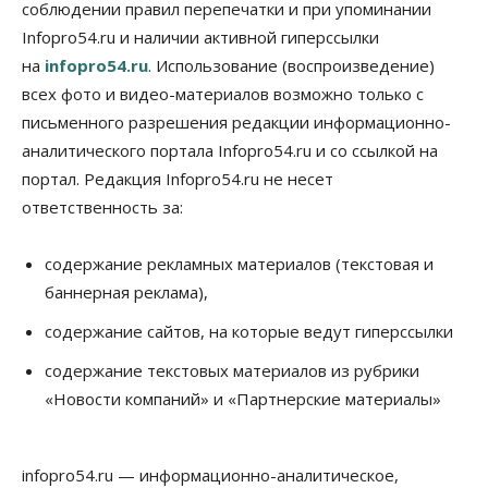
соблюдении правил перепечатки и при упоминании
перед зачислением
Infopro54.ru и наличии активной гиперссылки
06 Августа 2026, 13:00
на
infopro54.ru
. Использование (воспроизведение)
Власть
всех фото и видео-материалов возможно только с
Режим ЧС ввели в Омской области из-за засухи
письменного разрешения редакции информационно-
06 Августа 2026, 12:15
аналитического портала Infopro54.ru и со ссылкой на
Власть
Общество
портал. Редакция Infopro54.ru не несет
Новосибирск готовится к визиту Владимира
ответственность за:
Путина
06 Августа 2026, 12:05
содержание рекламных материалов (текстовая и
Бизнес
Недвижимость
Общество
баннерная реклама),
Росреестр назвал главные причины
отказов в регистрации недвижимости в НСО
содержание сайтов, на которые ведут гиперссылки
06 Августа 2026, 12:00
содержание текстовых материалов из рубрики
Телекоммуникации
«Новости компаний» и «Партнерские материалы»
В 16 населённых пунктах Мошковского района
модернизировали мобильную связь
06 Августа 2026, 11:35
infopro54.ru — информационно-аналитическое,