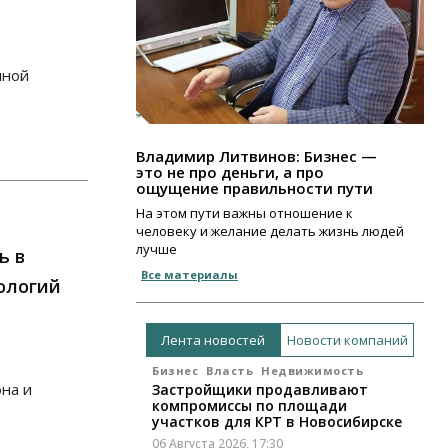
о
мной
Владимир Литвинов: Бизнес —
это не про деньги, а про
ощущение правильности пути
На этом пути важны отношение к
человеку и желание делать жизнь людей
лучше
ь в
Все материалы
ологий
Лента новостей
Новости компаний
Бизнес
Власть
Недвижимость
она и
Застройщики продавливают
компромиссы по площади
участков для КРТ в Новосибирске
06 Августа 2026, 17:30