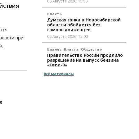
06 Августа 2026, 15:53
йствия
Власть
Думская гонка в Новосибирской
области обойдется без
ется
самовыдвиженцев
06 Августа 2026, 15:00
власти при
Ф.
Бизнес
Власть
Общество
Правительство России продлило
разрешение на выпуск бензина
«Евро-3»
06 Августа 2026, 14:00
Все материалы
Общество
«За тех, у кого от 270
баллов, настоящая борьба»: вузы
настойчиво обзванивают
х
новосибирских
высокобалльников перед
зачислением
06 Августа 2026, 13:00
.
Власть