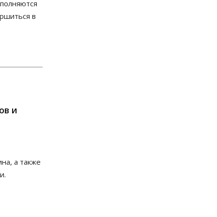
ыполняются
Бизнес
Власть
ршиться в
От регоператора Новосибирска
потребовали погасить долги на
два миллиарда
05 Августа 2026, 19:00
Власть
Отставки И Назначения
Министра транспорта
Новосибирской области будут
согласовывать в Москве
05 Августа 2026, 18:30
ов и
Власть
Город
Общество
В мэрии Новосибирска объяснили
ситуацию с пешеходной зоной на
улице Ленина
05 Августа 2026, 18:00
на, а также
и.
Бизнес
Власть
Независимые АЗС
Новосибирска получают до 20%
топлива, прописанного в
контрактах