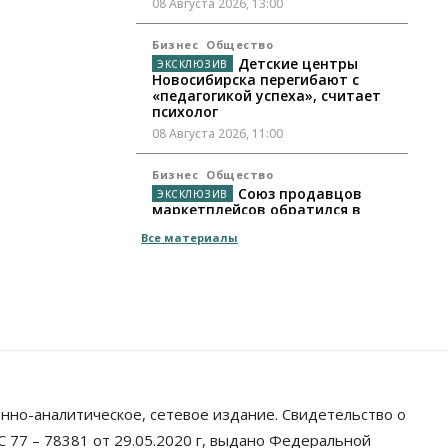
08 Августа 2026, 13:00
Бизнес
Общество
Детские центры
Новосибирска перегибают с
«педагогикой успеха», считает
психолог
08 Августа 2026, 11:00
Бизнес
Общество
Союз продавцов
маркетплейсов обратился в
правительство РФ из-за атак на
Все материалы
WB
08 Августа 2026, 10:00
Общество
Новосибирцы будут получать
квитанции за ЖКУ по-новому
08 Августа 2026, 09:00
Бизнес
нно-аналитическое, сетевое издание. Свидетельство о
В Новосибирской
области резко сократился
 77 – 78381 от 29.05.2020 г, выдано Федеральной