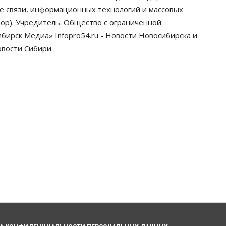
грузооборот в автоперевозках
ре связи, информационных технологий и массовых
07 Августа 2026, 19:00
ор). Учредитель: Общество с ограниченной
ирск Медиа» Infopro54.ru - Новости Новосибирска и
Общество
В Новосибирске
овости Сибири.
прошёл митинг против нового
закона о памятниках
07 Августа 2026, 18:00
Бизнес
В аэропорту Толмачёво
завершены работы по
бетонированию рулежных
дорожек
07 Августа 2026, 17:00
Бизнес
Недвижимость
Общество
Новосибирцы стали
реже оформлять дома по
упрощенной схеме
07 Августа 2026, 16:00
Власть
Общество
Право&Порядок
Роспотребнадзор изъял почти