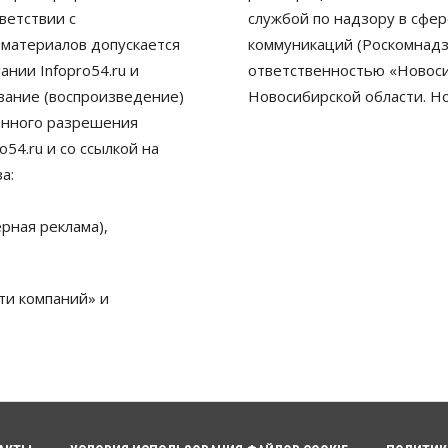
ветствии с
службой по надзору в сфе
 материалов допускается
коммуникаций (Роскомнадз
нии Infopro54.ru и
ответственностью «Новосиб
ование (воспроизведение)
Новосибирской области. Н
енного разрешения
54.ru и со ссылкой на
а:
рная реклама),
ти компаний» и