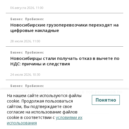
06 августа 2026, 11:00
Бизнес
ПроБизнес
Новосибирские грузоперевозчики переходят на
цифровые накладные
28 июля 2026, 11:00
Бизнес
ПроБизнес
Новосибирцы стали получать отказ в вычете по
НДС: причины и следствия
24 июля 2026, 10:30
Бизнес
ПроБизнес
Новосибирская область вошла в топ регионов по
На нашем сайте используются файлы
смертности бизнеса
Понятно
cookie. Продолжая пользоваться
сайтом, Вы подтверждаете свое
17 июля 2026, 12:00
согласие на использование файлов
cookie в соответствии с
условиями их
Все материалы
использования