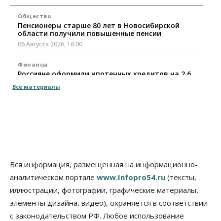
Общество
Пенсионеры старше 80 лет в Новосибирской
области получили повышенные пенсии
06 Августа 2026, 16:00
Финансы
Россияне оформили ипотечных кредитов на 2,6
трлн рублей
Все материалы
06 Августа 2026, 15:53
Власть
Думская гонка в Новосибирской области
обойдется без самовыдвиженцев
06 Августа 2026, 15:00
Бизнес
Власть
Общество
Вся информация, размещенная на информационно-
Правительство России продлило разрешение на
аналитическом портале
www.Infopro54.ru
(тексты,
выпуск бензина «Евро-3»
иллюстрации, фотографии, графические материалы,
06 Августа 2026, 14:00
элементы дизайна, видео), охраняется в соответствии
Общество
с законодательством РФ. Любое использование
«За тех, у кого от 270 баллов,