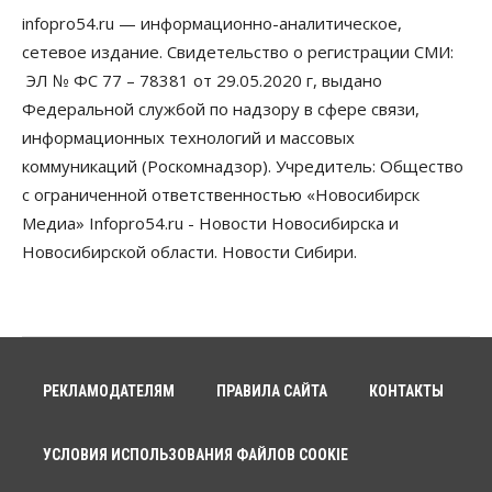
infopro54.ru — информационно-аналитическое,
Бизнес
Право&Порядок
ПроБизнес
сетевое издание. Свидетельство о регистрации СМИ:
Злоумышленники опять атакуют
новосибирские компании через электронную
ЭЛ № ФС 77 – 78381 от 29.05.2020 г, выдано
почту
Федеральной службой по надзору в сфере связи,
06 Августа 2026, 11:00
информационных технологий и массовых
коммуникаций (Роскомнадзор). Учредитель: Общество
Общество
Медики готовятся к второму пику активности
с ограниченной ответственностью «Новосибирск
клещей в Новосибирской области
Медиа» Infopro54.ru - Новости Новосибирска и
06 Августа 2026, 10:00
Новосибирской области. Новости Сибири.
Общество
Из-за жары в Европе оливковое масло
в Новосибирске может снова подорожать
06 Августа 2026, 09:00
Бизнес
Недвижимость
РЕКЛАМОДАТЕЛЯМ
ПРАВИЛА САЙТА
КОНТАКТЫ
Застройщики Новосибирска
доплатили налоги на сумму почти 700 млн рублей
06 Августа 2026, 08:00
УСЛОВИЯ ИСПОЛЬЗОВАНИЯ ФАЙЛОВ COOKIE
Бизнес
Власть