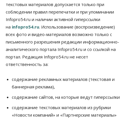
настоящая борьба»: вузы настойчиво
текстовых материалов допускается только при
обзванивают новосибирских высокобалльников
соблюдении правил перепечатки и при упоминании
перед зачислением
Infopro54.ru и наличии активной гиперссылки
06 Августа 2026, 13:00
на
infopro54.ru
. Использование (воспроизведение)
Власть
всех фото и видео-материалов возможно только с
Режим ЧС ввели в Омской области из-за засухи
письменного разрешения редакции информационно-
06 Августа 2026, 12:15
аналитического портала Infopro54.ru и со ссылкой на
Власть
Общество
портал. Редакция Infopro54.ru не несет
Новосибирск готовится к визиту Владимира
ответственность за:
Путина
06 Августа 2026, 12:05
содержание рекламных материалов (текстовая и
Бизнес
Недвижимость
Общество
баннерная реклама),
Росреестр назвал главные причины
отказов в регистрации недвижимости в НСО
содержание сайтов, на которые ведут гиперссылки
06 Августа 2026, 12:00
содержание текстовых материалов из рубрики
Телекоммуникации
«Новости компаний» и «Партнерские материалы»
В 16 населённых пунктах Мошковского района
модернизировали мобильную связь
06 Августа 2026, 11:35