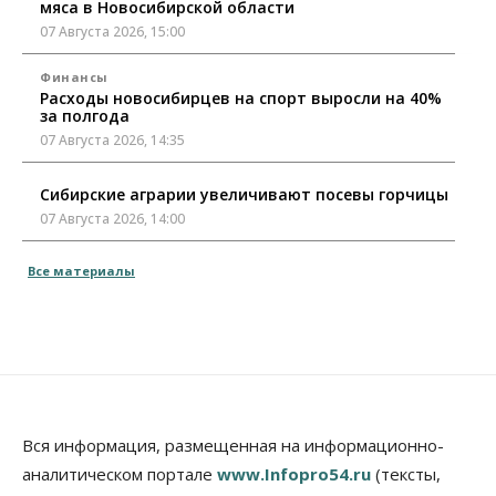
мяса в Новосибирской области
07 Августа 2026, 15:00
Финансы
Расходы новосибирцев на спорт выросли на 40%
за полгода
07 Августа 2026, 14:35
Сибирские аграрии увеличивают посевы горчицы
07 Августа 2026, 14:00
Власть
Все материалы
В Новосибирске многодетным семьям вручили
сертификаты на покупку автомобилей
07 Августа 2026, 13:55
Авто
Общество
Треть автовладельцев в Новосибирской области
«поставили машины на прикол»
07 Августа 2026, 13:00
Вся информация, размещенная на информационно-
аналитическом портале
www.Infopro54.ru
(тексты,
Власть