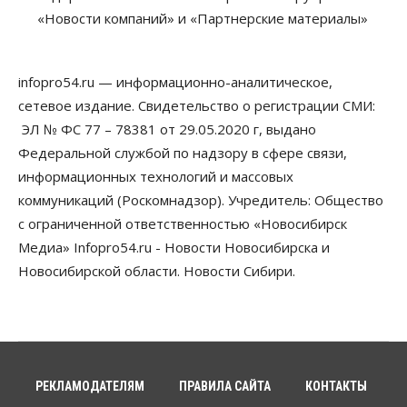
«Новости компаний» и «Партнерские материалы»
07 Августа 2026, 10:15
Общество
Недели жары повлияли на урожай в
infopro54.ru — информационно-аналитическое,
Новосибирской области, но режима ЧС не будет
сетевое издание. Свидетельство о регистрации СМИ:
07 Августа 2026, 10:00
ЭЛ № ФС 77 – 78381 от 29.05.2020 г, выдано
Бизнес
Право&Порядок
Федеральной службой по надзору в сфере связи,
Предприятия Новосибирска
информационных технологий и массовых
выстраивают системы защиты от атак БПЛА
07 Августа 2026, 09:00
коммуникаций (Роскомнадзор). Учредитель: Общество
с ограниченной ответственностью «Новосибирск
Бизнес
Медиа» Infopro54.ru - Новости Новосибирска и
По «Сибэлектротерму» выдали исполнительные
листы на полмиллиарда рублей
Новосибирской области. Новости Сибири.
07 Августа 2026, 08:00
Бизнес
Власть
Медицина
Общество
Искусственный интеллект предлагают
привлекать к разработке новых лекарств в
России
РЕКЛАМОДАТЕЛЯМ
ПРАВИЛА САЙТА
КОНТАКТЫ
06 Августа 2026, 19:00