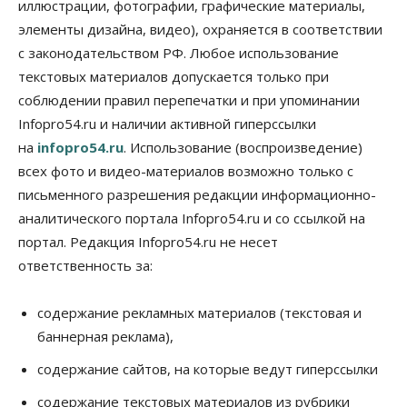
иллюстрации, фотографии, графические материалы,
Школы, библиотеки, пешеходные тротуары:
депутаты Госдумы контролируют работы на
элементы дизайна, видео), охраняется в соответствии
социальных объектах
с законодательством РФ. Любое использование
07 Августа 2026, 12:35
текстовых материалов допускается только при
Общество
соблюдении правил перепечатки и при упоминании
Синоптики рассказали о погоде в Новосибирске
Infopro54.ru и наличии активной гиперссылки
на выходных
07 Августа 2026, 12:00
на
infopro54.ru
. Использование (воспроизведение)
всех фото и видео-материалов возможно только с
Общество
письменного разрешения редакции информационно-
Жители Новосибирска смогут добровольно
повысить свою пенсию
аналитического портала Infopro54.ru и со ссылкой на
07 Августа 2026, 11:30
портал. Редакция Infopro54.ru не несет
ответственность за:
Общество
Деньгами будут распоряжаться дети: в десяти
школах Новосибирской области введут
содержание рекламных материалов (текстовая и
инициативное бюджетирование
баннерная реклама),
07 Августа 2026, 11:00
содержание сайтов, на которые ведут гиперссылки
Общество
Право&Порядок
В Новосибирске руководителя отдела полиции
содержание текстовых материалов из рубрики
заключили под стражу