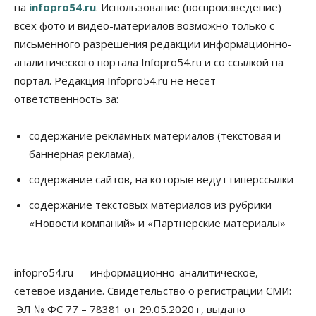
на
infopro54.ru
. Использование (воспроизведение)
07 Августа 2026, 10:15
всех фото и видео-материалов возможно только с
письменного разрешения редакции информационно-
Общество
Недели жары повлияли на урожай в
аналитического портала Infopro54.ru и со ссылкой на
Новосибирской области, но режима ЧС не будет
портал. Редакция Infopro54.ru не несет
07 Августа 2026, 10:00
ответственность за:
Бизнес
Право&Порядок
Предприятия Новосибирска
содержание рекламных материалов (текстовая и
выстраивают системы защиты от атак БПЛА
баннерная реклама),
07 Августа 2026, 09:00
содержание сайтов, на которые ведут гиперссылки
Бизнес
По «Сибэлектротерму» выдали исполнительные
содержание текстовых материалов из рубрики
листы на полмиллиарда рублей
«Новости компаний» и «Партнерские материалы»
07 Августа 2026, 08:00
Бизнес
Власть
Медицина
Общество
Искусственный интеллект предлагают
infopro54.ru — информационно-аналитическое,
привлекать к разработке новых лекарств в
России
сетевое издание. Свидетельство о регистрации СМИ:
06 Августа 2026, 19:00
ЭЛ № ФС 77 – 78381 от 29.05.2020 г, выдано