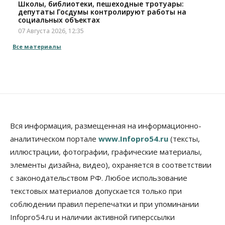
Школы, библиотеки, пешеходные тротуары:
депутаты Госдумы контролируют работы на
социальных объектах
07 Августа 2026, 12:35
Все материалы
Общество
Синоптики рассказали о погоде в Новосибирске
на выходных
07 Августа 2026, 12:00
Общество
Жители Новосибирска смогут добровольно
повысить свою пенсию
Вся информация, размещенная на информационно-
07 Августа 2026, 11:30
аналитическом портале
www.Infopro54.ru
(тексты,
Общество
иллюстрации, фотографии, графические материалы,
Деньгами будут распоряжаться дети: в десяти
элементы дизайна, видео), охраняется в соответствии
школах Новосибирской области введут
инициативное бюджетирование
с законодательством РФ. Любое использование
07 Августа 2026, 11:00
текстовых материалов допускается только при
соблюдении правил перепечатки и при упоминании
Общество
Право&Порядок
Infopro54.ru и наличии активной гиперссылки
В Новосибирске руководителя отдела полиции
заключили под стражу