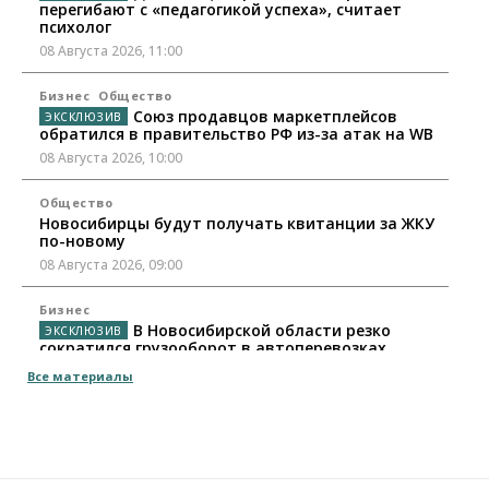
перегибают с «педагогикой успеха», считает
психолог
08 Августа 2026, 11:00
Бизнес
Общество
Союз продавцов маркетплейсов
обратился в правительство РФ из-за атак на WB
08 Августа 2026, 10:00
Общество
Новосибирцы будут получать квитанции за ЖКУ
по-новому
08 Августа 2026, 09:00
Бизнес
В Новосибирской области резко
сократился грузооборот в автоперевозках
07 Августа 2026, 19:00
Все материалы
Общество
В Новосибирске прошёл митинг
против нового закона о памятниках
07 Августа 2026, 18:00