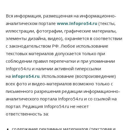
Бизнес
В аэропорту Толмачёво завершены работы по
Вся информация, размещенная на информационно-
бетонированию рулежных дорожек
аналитическом портале
www.Infopro54.ru
(тексты,
07 Августа 2026, 17:00
иллюстрации, фотографии, графические материалы,
элементы дизайна, видео), охраняется в соответствии
Бизнес
Недвижимость
Общество
Новосибирцы стали реже оформлять
с законодательством РФ. Любое использование
дома по упрощенной схеме
текстовых материалов допускается только при
07 Августа 2026, 16:00
соблюдении правил перепечатки и при упоминании
Власть
Общество
Право&Порядок
Infopro54.ru и наличии активной гиперссылки
Роспотребнадзор изъял почти полторы тонны
на
infopro54.ru
. Использование (воспроизведение)
мяса в Новосибирской области
07 Августа 2026, 15:00
всех фото и видео-материалов возможно только с
письменного разрешения редакции информационно-
Финансы
аналитического портала Infopro54.ru и со ссылкой на
Расходы новосибирцев на спорт выросли на 40%
за полгода
портал. Редакция Infopro54.ru не несет
07 Августа 2026, 14:35
ответственность за:
Сибирские аграрии увеличивают посевы горчицы
содержание рекламных материалов (текстовая и