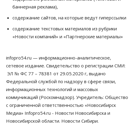
07 Августа 2026, 14:00
баннерная реклама),
Власть
содержание сайтов, на которые ведут гиперссылки
В Новосибирске многодетным семьям вручили
сертификаты на покупку автомобилей
содержание текстовых материалов из рубрики
07 Августа 2026, 13:55
«Новости компаний» и «Партнерские материалы»
Авто
Общество
Треть автовладельцев в Новосибирской области
«поставили машины на прикол»
infopro54.ru — информационно-аналитическое,
07 Августа 2026, 13:00
сетевое издание. Свидетельство о регистрации СМИ:
ЭЛ № ФС 77 – 78381 от 29.05.2020 г, выдано
Власть
Школы, библиотеки, пешеходные тротуары:
Федеральной службой по надзору в сфере связи,
депутаты Госдумы контролируют работы на
информационных технологий и массовых
социальных объектах
07 Августа 2026, 12:35
коммуникаций (Роскомнадзор). Учредитель: Общество
с ограниченной ответственностью «Новосибирск
Общество
Медиа» Infopro54.ru - Новости Новосибирска и
Синоптики рассказали о погоде в Новосибирске
на выходных
Новосибирской области. Новости Сибири.
07 Августа 2026, 12:00