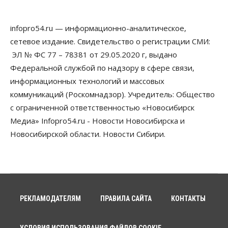
Общество
Право&Порядок
В Новосибирске руководителя отдела полиции
infopro54.ru — информационно-аналитическое,
заключили под стражу
сетевое издание. Свидетельство о регистрации СМИ:
07 Августа 2026, 10:15
ЭЛ № ФС 77 – 78381 от 29.05.2020 г, выдано
Общество
Федеральной службой по надзору в сфере связи,
Недели жары повлияли на урожай в
информационных технологий и массовых
Новосибирской области, но режима ЧС не будет
07 Августа 2026, 10:00
коммуникаций (Роскомнадзор). Учредитель: Общество
с ограниченной ответственностью «Новосибирск
Бизнес
Право&Порядок
Медиа» Infopro54.ru - Новости Новосибирска и
Предприятия Новосибирска
выстраивают системы защиты от атак БПЛА
Новосибирской области. Новости Сибири.
07 Августа 2026, 09:00
Бизнес
По «Сибэлектротерму» выдали исполнительные
листы на полмиллиарда рублей
07 Августа 2026, 08:00
РЕКЛАМОДАТЕЛЯМ
ПРАВИЛА САЙТА
КОНТАКТЫ
Бизнес
Власть
Медицина
Общество
Искусственный интеллект предлагают