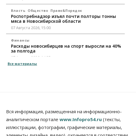
Власть
Общество
Право&Порядок
Роспотребнадзор изъял почти полторы тонны
мяса в Новосибирской области
07 Августа 2026, 15:00
Финансы
Расходы новосибирцев на спорт выросли на 40%
за полгода
07 Августа 2026, 14:35
Все материалы
Сибирские аграрии увеличивают посевы горчицы
07 Августа 2026, 14:00
Власть
В Новосибирске многодетным семьям вручили
сертификаты на покупку автомобилей
07 Августа 2026, 13:55
Вся информация, размещенная на информационно-
аналитическом портале
www.Infopro54.ru
(тексты,
Авто
Общество
иллюстрации, фотографии, графические материалы,
Треть автовладельцев в Новосибирской области
«поставили машины на прикол»
элементы дизайна, видео), охраняется в соответствии