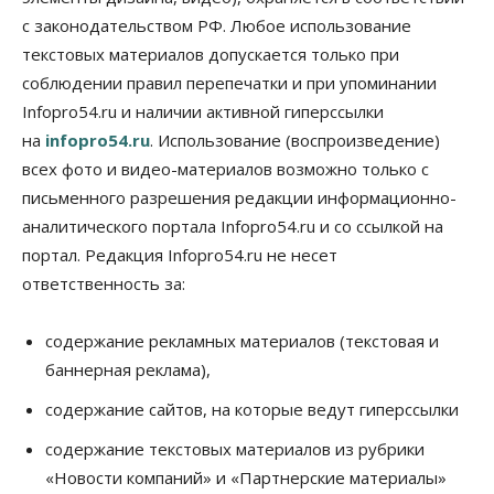
07 Августа 2026, 13:00
с законодательством РФ. Любое использование
текстовых материалов допускается только при
Власть
Школы, библиотеки, пешеходные тротуары:
соблюдении правил перепечатки и при упоминании
депутаты Госдумы контролируют работы на
Infopro54.ru и наличии активной гиперссылки
социальных объектах
07 Августа 2026, 12:35
на
infopro54.ru
. Использование (воспроизведение)
всех фото и видео-материалов возможно только с
Общество
письменного разрешения редакции информационно-
Синоптики рассказали о погоде в Новосибирске
на выходных
аналитического портала Infopro54.ru и со ссылкой на
07 Августа 2026, 12:00
портал. Редакция Infopro54.ru не несет
ответственность за:
Общество
Жители Новосибирска смогут добровольно
повысить свою пенсию
содержание рекламных материалов (текстовая и
07 Августа 2026, 11:30
баннерная реклама),
Общество
содержание сайтов, на которые ведут гиперссылки
Деньгами будут распоряжаться дети: в десяти
школах Новосибирской области введут
содержание текстовых материалов из рубрики
инициативное бюджетирование
«Новости компаний» и «Партнерские материалы»
07 Августа 2026, 11:00