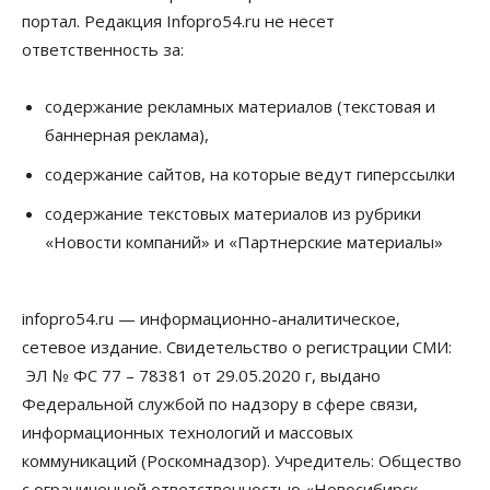
Новосибирской области вырос в полтора раза
портал. Редакция Infopro54.ru не несет
08 Августа 2026, 18:00
ответственность за:
Общество
К современному юридическому образованию в
содержание рекламных материалов (текстовая и
России возникает много вопросов
баннерная реклама),
08 Августа 2026, 17:00
содержание сайтов, на которые ведут гиперссылки
Общество
Новосибирские вузы опубликовали
содержание текстовых материалов из рубрики
приказы о зачислении на бюджетные места
«Новости компаний» и «Партнерские материалы»
08 Августа 2026, 16:00
Общество
Технологии
infopro54.ru — информационно-аналитическое,
Искусственный интеллект впервые выписал
штраф за борщевик
сетевое издание. Свидетельство о регистрации СМИ:
08 Августа 2026, 15:00
ЭЛ № ФС 77 – 78381 от 29.05.2020 г, выдано
Федеральной службой по надзору в сфере связи,
Авто
Продажи подержанных электромобилей в
информационных технологий и массовых
Новосибирской области растут второй месяц
коммуникаций (Роскомнадзор). Учредитель: Общество
08 Августа 2026, 13:00
с ограниченной ответственностью «Новосибирск