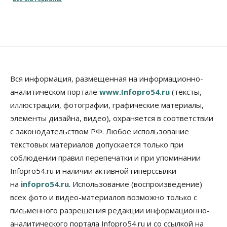
Власть
Город
Общество
Еще одна остановка «городской электрички»
появится в Новосибирске
09 Августа 2026, 12:00
Общество
Места в колледжах Новосибирска будут
«бронировать» со школы
Вся информация, размещенная на информационно-
09 Августа 2026, 11:00
аналитическом портале
www.Infopro54.ru
(тексты,
иллюстрации, фотографии, графические материалы,
Авто
Общество
элементы дизайна, видео), охраняется в соответствии
Не катастрофа, а стресс-тест: эксперт
новосибирской сети СТО пояснил кому можно
с законодательством РФ. Любое использование
заливать бензин Евро‑2
текстовых материалов допускается только при
09 Августа 2026, 10:00
соблюдении правил перепечатки и при упоминании
Бизнес
Общество
Infopro54.ru и наличии активной гиперссылки
Работодатели Новосибирска заявили в центры
на
infopro54.ru
. Использование (воспроизведение)
занятости почти 32 тысячи вакансий
09 Августа 2026, 09:00
всех фото и видео-материалов возможно только с
письменного разрешения редакции информационно-
Бизнес
Общество
аналитического портала Infopro54.ru и со ссылкой на
Спрос на машино-места в