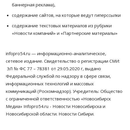
за полгода
баннерная реклама),
07 Августа 2026, 14:35
содержание сайтов, на которые ведут гиперссылки
Сибирские аграрии увеличивают посевы горчицы
содержание текстовых материалов из рубрики
07 Августа 2026, 14:00
«Новости компаний» и «Партнерские материалы»
Власть
В Новосибирске многодетным семьям вручили
сертификаты на покупку автомобилей
infopro54.ru — информационно-аналитическое,
07 Августа 2026, 13:55
сетевое издание. Свидетельство о регистрации СМИ:
ЭЛ № ФС 77 – 78381 от 29.05.2020 г, выдано
Авто
Общество
Треть автовладельцев в Новосибирской области
Федеральной службой по надзору в сфере связи,
«поставили машины на прикол»
информационных технологий и массовых
07 Августа 2026, 13:00
коммуникаций (Роскомнадзор). Учредитель: Общество
Власть
с ограниченной ответственностью «Новосибирск
Школы, библиотеки, пешеходные тротуары:
Медиа» Infopro54.ru - Новости Новосибирска и
депутаты Госдумы контролируют работы на
социальных объектах
Новосибирской области. Новости Сибири.
07 Августа 2026, 12:35