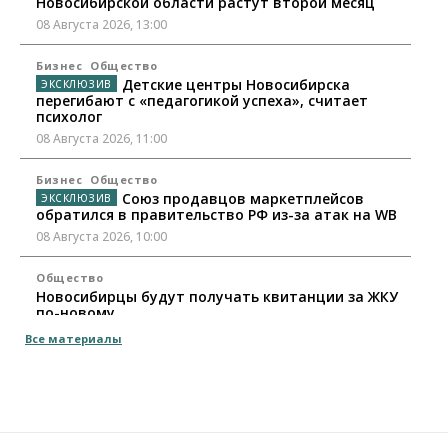
Новосибирской области растут второй месяц
08 Августа 2026, 13:00
Бизнес
Общество
Детские центры Новосибирска
перегибают с «педагогикой успеха», считает
психолог
08 Августа 2026, 11:00
Бизнес
Общество
Союз продавцов маркетплейсов
обратился в правительство РФ из-за атак на WB
08 Августа 2026, 10:00
Общество
Новосибирцы будут получать квитанции за ЖКУ
по-новому
08 Августа 2026, 09:00
Все материалы
Бизнес
В Новосибирской области резко
сократился грузооборот в автоперевозках
07 Августа 2026, 19:00