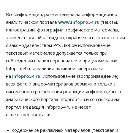
Общество
В Новосибирске прошёл митинг
Вся информация, размещенная на информационно-
против нового закона о памятниках
аналитическом портале
www.Infopro54.ru
(тексты,
07 Августа 2026, 18:00
иллюстрации, фотографии, графические материалы,
элементы дизайна, видео), охраняется в соответствии
Бизнес
В аэропорту Толмачёво завершены работы по
с законодательством РФ. Любое использование
бетонированию рулежных дорожек
текстовых материалов допускается только при
07 Августа 2026, 17:00
соблюдении правил перепечатки и при упоминании
Бизнес
Недвижимость
Общество
Infopro54.ru и наличии активной гиперссылки
Новосибирцы стали реже оформлять
на
infopro54.ru
. Использование (воспроизведение)
дома по упрощенной схеме
07 Августа 2026, 16:00
всех фото и видео-материалов возможно только с
письменного разрешения редакции информационно-
Власть
Общество
Право&Порядок
аналитического портала Infopro54.ru и со ссылкой на
Роспотребнадзор изъял почти полторы тонны
мяса в Новосибирской области
портал. Редакция Infopro54.ru не несет
07 Августа 2026, 15:00
ответственность за:
Финансы
Расходы новосибирцев на спорт выросли на 40%
содержание рекламных материалов (текстовая и