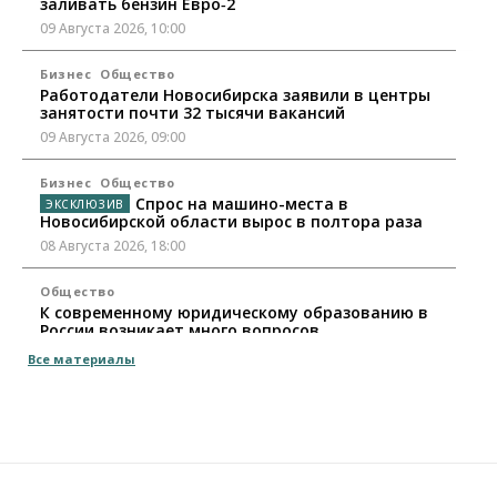
заливать бензин Евро‑2
09 Августа 2026, 10:00
Бизнес
Общество
Работодатели Новосибирска заявили в центры
занятости почти 32 тысячи вакансий
09 Августа 2026, 09:00
Бизнес
Общество
Спрос на машино-места в
Новосибирской области вырос в полтора раза
08 Августа 2026, 18:00
Общество
К современному юридическому образованию в
России возникает много вопросов
08 Августа 2026, 17:00
Все материалы
Общество
Новосибирские вузы опубликовали
приказы о зачислении на бюджетные места
08 Августа 2026, 16:00