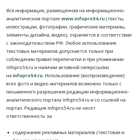
Общество
Технологии
Искусственный интеллект впервые выписал
Вся информация, размещенная на информационно-
штраф за борщевик
аналитическом портале
www.Infopro54.ru
(тексты,
08 Августа 2026, 15:00
иллюстрации, фотографии, графические материалы,
элементы дизайна, видео), охраняется в соответствии
Авто
Продажи подержанных электромобилей в
с законодательством РФ. Любое использование
Новосибирской области растут второй месяц
текстовых материалов допускается только при
08 Августа 2026, 13:00
соблюдении правил перепечатки и при упоминании
Бизнес
Общество
Infopro54.ru и наличии активной гиперссылки
Детские центры Новосибирска
на
infopro54.ru
. Использование (воспроизведение)
перегибают с «педагогикой успеха», считает
психолог
всех фото и видео-материалов возможно только с
08 Августа 2026, 11:00
письменного разрешения редакции информационно-
аналитического портала Infopro54.ru и со ссылкой на
Бизнес
Общество
Союз продавцов маркетплейсов
портал. Редакция Infopro54.ru не несет
обратился в правительство РФ из-за атак на WB
ответственность за:
08 Августа 2026, 10:00
Общество
содержание рекламных материалов (текстовая и
Новосибирцы будут получать квитанции за ЖКУ