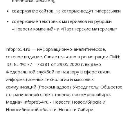
баннерная реклама),
по-новому
08 Августа 2026, 09:00
содержание сайтов, на которые ведут гиперссылки
Бизнес
содержание текстовых материалов из рубрики
В Новосибирской области резко
«Новости компаний» и «Партнерские материалы»
сократился грузооборот в автоперевозках
07 Августа 2026, 19:00
infopro54.ru — информационно-аналитическое,
Общество
В Новосибирске прошёл митинг
сетевое издание. Свидетельство о регистрации СМИ:
против нового закона о памятниках
ЭЛ № ФС 77 – 78381 от 29.05.2020 г, выдано
07 Августа 2026, 18:00
Федеральной службой по надзору в сфере связи,
Бизнес
информационных технологий и массовых
В аэропорту Толмачёво завершены работы по
коммуникаций (Роскомнадзор). Учредитель: Общество
бетонированию рулежных дорожек
07 Августа 2026, 17:00
с ограниченной ответственностью «Новосибирск
Медиа» Infopro54.ru - Новости Новосибирска и
Бизнес
Недвижимость
Общество
Новосибирской области. Новости Сибири.
Новосибирцы стали реже оформлять
дома по упрощенной схеме
07 Августа 2026, 16:00