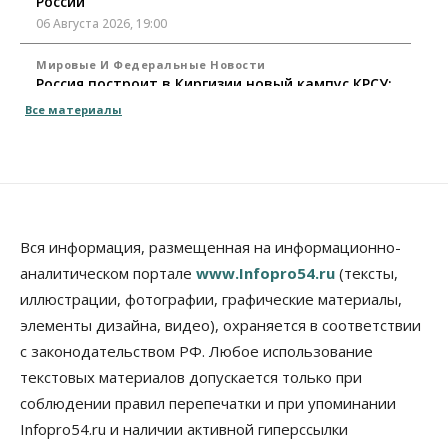
России
06 Августа 2026, 19:00
Мировые И Федеральные Новости
Россия построит в Киргизии новый кампус КРСУ:
30 гектаров, 15 тысяч студентов и 30 миллиардов
Все материалы
рублей
06 Августа 2026, 18:40
Общество
Новосибирским студентам помогают
адаптироваться к учебе через культуру
06 Августа 2026, 18:00
Вся информация, размещенная на информационно-
аналитическом портале
www.Infopro54.ru
(тексты,
Бизнес
Власть
Недвижимость
Застройщики продавливают компромиссы по
иллюстрации, фотографии, графические материалы,
площади участков для КРТ в Новосибирске
элементы дизайна, видео), охраняется в соответствии
06 Августа 2026, 17:30
с законодательством РФ. Любое использование
текстовых материалов допускается только при
Бизнес
Недвижимость
Общество
Около Заельцовского бора Новосибирска
соблюдении правил перепечатки и при упоминании
началось строительство термального комплекса
Infopro54.ru и наличии активной гиперссылки
06 Августа 2026, 17:00