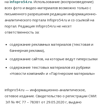
на
infopro54.ru
. Использование (воспроизведение)
Общество
Право&Порядок
всех фото и видео-материалов возможно только с
Подозреваемых в похищении человека
письменного разрешения редакции информационно-
задержали в Новосибирске
06 Августа 2026, 16:15
аналитического портала Infopro54.ru и со ссылкой на
портал. Редакция Infopro54.ru не несет
Общество
ответственность за:
Пенсионеры старше 80 лет в Новосибирской
области получили повышенные пенсии
06 Августа 2026, 16:00
содержание рекламных материалов (текстовая и
баннерная реклама),
Финансы
Россияне оформили ипотечных кредитов на 2,6
содержание сайтов, на которые ведут гиперссылки
трлн рублей
06 Августа 2026, 15:53
содержание текстовых материалов из рубрики
«Новости компаний» и «Партнерские материалы»
Власть
Думская гонка в Новосибирской области
обойдется без самовыдвиженцев
06 Августа 2026, 15:00
infopro54.ru — информационно-аналитическое,
сетевое издание. Свидетельство о регистрации СМИ:
Бизнес
Власть
Общество
ЭЛ № ФС 77 – 78381 от 29.05.2020 г, выдано
Правительство России продлило разрешение на