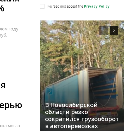
%
Privacy Policy
I've read and accept the
.
лом году
руб.
ая
терью
В Новосибирской
области резко
сократился грузооборот
в автоперевозках
шка могла