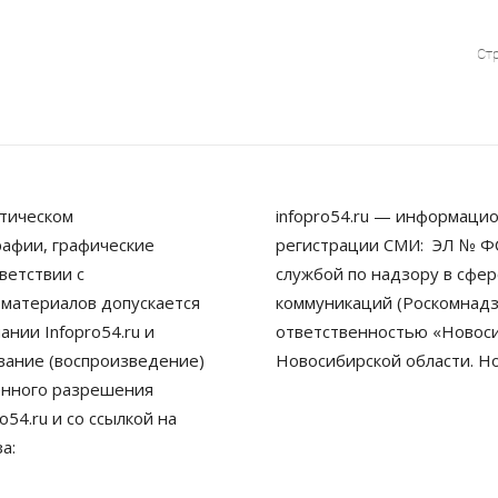
Стр
тическом
infopro54.ru — информацио
рафии, графические
регистрации СМИ: ЭЛ № ФС
ветствии с
службой по надзору в сфе
 материалов допускается
коммуникаций (Роскомнадз
нии Infopro54.ru и
ответственностью «Новосиб
ование (воспроизведение)
Новосибирской области. Н
енного разрешения
54.ru и со ссылкой на
а: