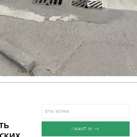
ть
I WANT IN
ских