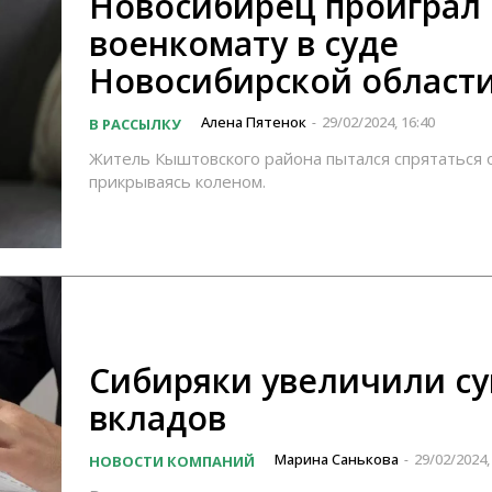
Новосибирец проиграл 
военкомату в суде
Новосибирской област
Алена Пятенок
29/02/2024, 16:40
В РАССЫЛКУ
-
Житель Кыштовского района пытался спрятаться 
прикрываясь коленом.
Сибиряки увеличили с
вкладов
Марина Санькова
29/02/2024,
НОВОСТИ КОМПАНИЙ
-