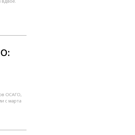
 вдвое.
О:
ов ОСАГО,
ии с марта