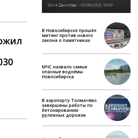
07/08/2026, 19:00
Юлия Данилова
-
В Новосибирске прошёл
митинг против нового
ожил
закона о памятниках
030
МЧС назвало самые
опасные водоёмы
Новосибирска
В аэропорту Толмачёво
завершены работы по
бетонированию
рулежных дорожек