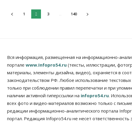
1
3
140
2
...
Вся информация, размещенная на информационно-анали
портале
www.Infopro54.ru
(тексты, иллюстрации, фотог
материалы, элементы дизайна, видео), охраняется в соот
законодательством РФ. Любое использование текстовых
только при соблюдении правил перепечатки и при упомина
наличии активной гиперссылки на
infopro54.ru
. Использ
всех фото и видео-материалов возможно только с письм
редакции информационно-аналитического портала Infopro
портал. Редакция Infopro54.ru не несет ответственность з