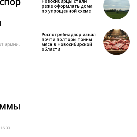
спор
Новосибирцы стали
реже оформлять дома
по упрощенной схеме
и
Роспотребнадзор изъял
почти полторы тонны
от армии,
мяса в Новосибирской
области
уммы
 16:33