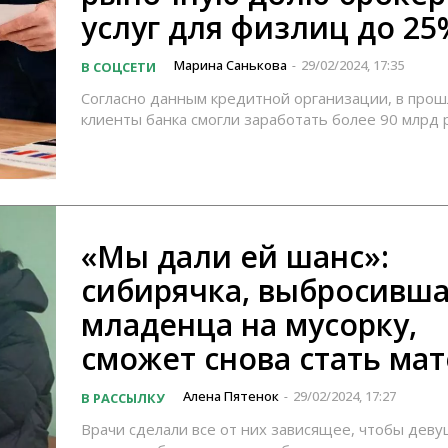
услуг для физлиц до 25
Марина Санькова
29/02/2024, 17:35
В СОЦСЕТИ
-
Согласно данным кредитной организации, в прош
клиенты банка смогли заработать более 90 млрд 
«Мы дали ей шанс»:
сибирячка, выбросивш
младенца на мусорку,
сможет снова стать ма
Алена Пятенок
29/02/2024, 17:27
В РАССЫЛКУ
-
Врачи сделали все от них зависящее, чтобы деву