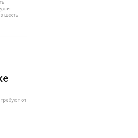
ть
еудач
ез шесть
ке
 требуют от