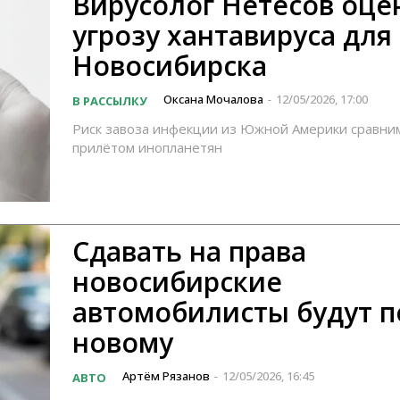
Вирусолог Нетесов оце
угрозу хантавируса для
Новосибирска
Оксана Мочалова
12/05/2026, 17:00
В РАССЫЛКУ
-
Риск завоза инфекции из Южной Америки сравним
прилётом инопланетян
Сдавать на права
новосибирские
автомобилисты будут п
новому
Артём Рязанов
12/05/2026, 16:45
АВТО
-