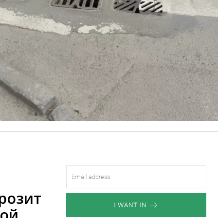
розит
I WANT IN
вой