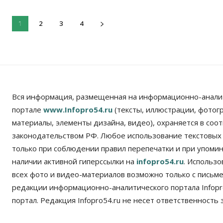
2
3
4
1
Вся информация, размещенная на информационно-анали
портале
www.Infopro54.ru
(тексты, иллюстрации, фотог
материалы, элементы дизайна, видео), охраняется в соот
законодательством РФ. Любое использование текстовых
только при соблюдении правил перепечатки и при упомина
наличии активной гиперссылки на
infopro54.ru
. Использ
всех фото и видео-материалов возможно только с письм
редакции информационно-аналитического портала Infopro
портал. Редакция Infopro54.ru не несет ответственность з