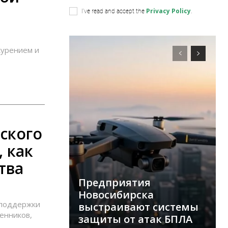
Privacy Policy
I've read and accept the
.
курением и
ского
 как
тва
Предприятия
Новосибирска
споддержки
выстраивают системы
енников,
защиты от атак БПЛА