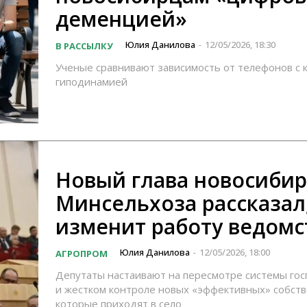
деменцией»
Юлия Данилова
12/05/2026, 18:30
В РАССЫЛКУ
-
Ученые сравнивают зависимость от телефонов с 
гиподинамией
Новый глава новосибир
Минсельхоза рассказал,
изменит работу ведомс
Юлия Данилова
12/05/2026, 18:00
АГРОПРОМ
-
Депутаты настаивают на пересмотре системы го
и жестком контроле новых «эффективных» собств
которые приходят в село