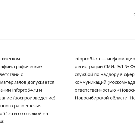
тическом
infopro54.ru — информацио
рафии, графические
регистрации СМИ: ЭЛ № ФС
ветствии с
службой по надзору в сфе
 материалов допускается
коммуникаций (Роскомнадз
нии Infopro54.ru и
ответственностью «Новосиб
ование (воспроизведение)
Новосибирской области. Н
енного разрешения
54.ru и со ссылкой на
а: