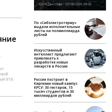
07/08/2026, 09:00
Юлия Данилова
-
По «Сибэлектротерму»
выдали исполнительные
листы на полмиллиарда
рублей
яние
Искусственный
интеллект предлагают
-
привлекать к
разработке новых
лекарств в России
ют
овой
ный ВТБ
Россия построит в
Киргизии новый кампус
КРСУ: 30 гектаров, 15
тысяч студентов и 30
миллиардов рублей