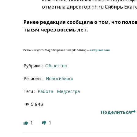
отметила директор hh.ru Сибирь Екат
Ранее редакция сообщала о том, что поло
тысяч через восемь лет.
Источник фото: Magnific (ранее Freepik) / Автор —
rawpixel.com
Рубрики :
Общество
Регионы :
Новосибирск
Теги :
работа
медсестра
5 946
Поделиться
1
1