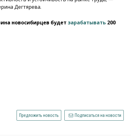
ерина Дегтярева.
вина новосибирцев будет
зарабатывать
200
Предложить новость
Подписаться на новости