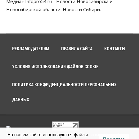
Медиа» Infopro54.ru - Новости Новосибирска и
Новосибирской области. Новости Сибири.
РЕКЛАМОДАТЕЛЯМ
ПРАВИЛА САЙТА
КОНТАКТЫ
УСЛОВИЯ ИСПОЛЬЗОВАНИЯ ФАЙЛОВ COOKIE
ПОЛИТИКА КОНФИДЕНЦИАЛЬНОСТИ ПЕРСОНАЛЬНЫХ
ДАННЫХ
На нашем сайте используются файлы
© 2026 г. Общество с ограниченной ответственностью «Новосибирск
Медиа» 18+