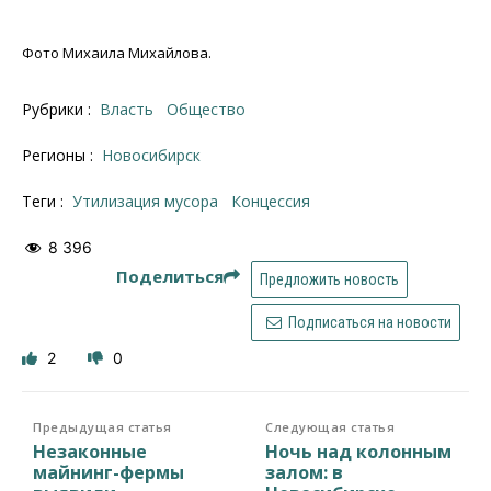
Фото Михаила Михайлова.
Рубрики :
Власть
Общество
Регионы :
Новосибирск
Теги :
утилизация мусора
концессия
8 396
Поделиться
Предложить новость
Подписаться на новости
2
0
Предыдущая статья
Следующая статья
Незаконные
Ночь над колонным
майнинг-фермы
залом: в