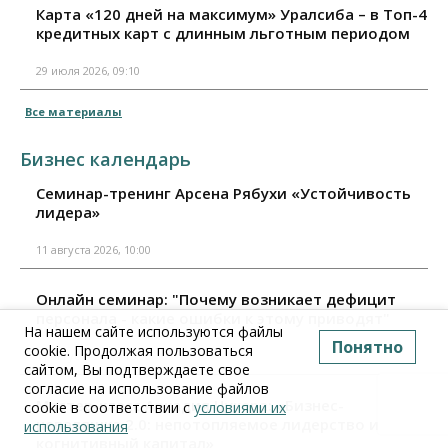
Карта «120 дней на максимум» Уралсиба – в Топ-4
кредитных карт с длинным льготным периодом
29 июля 2026, 09:10
Все материалы
Бизнес календарь
Семинар-тренинг Арсена Рябухи «Устойчивость
лидера»
11 августа 2026, 10:00
Онлайн семинар: "Почему возникает дефицит
персонала - какие ошибки к этому приводят"
На нашем сайте используются файлы
Понятно
cookie. Продолжая пользоваться
11 августа 2026, 15:00
сайтом, Вы подтверждаете свое
согласие на использование файлов
Мастер-класс Аркадия Цукера: «Бизнес-
cookie в соответствии с
условиями их
неваляшка 2.0: непотопляемое лидерство и
использования
когнитивный капитал»