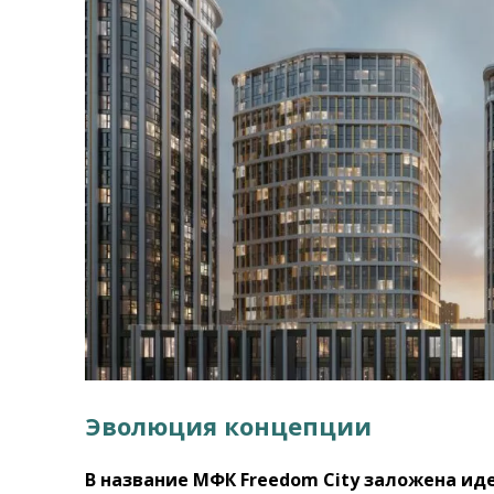
Эволюция концепции
В название МФК Freedom City заложена ид