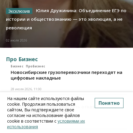
Юлия Дружинина: Объединение ЕГЭ по
истории и обществознанию — это эволюция, а не
революция
02 июля 2026
Про Бизнес
Бизнес
ПроБизнес
Новосибирские грузоперевозчики переходят на
цифровые накладные
28 июля 2026, 11:00
На нашем сайте используются файлы
Бизнес
ПроБизнес
Понятно
cookie. Продолжая пользоваться
Новосибирцы стали получать отказ в вычете по
сайтом, Вы подтверждаете свое
НДС: причины и следствия
согласие на использование файлов
cookie в соответствии с
условиями их
24 июля 2026, 10:30
использования