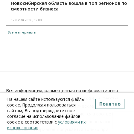
Новосибирская область вошла в топ регионов по
смертности бизнеса
17 июля 2026, 12:00
Все материалы
Вся информация, размещенная на информационно-
аналитическом портале
www.Infopro54.ru
(тексты,
На нашем сайте используются файлы
Понятно
cookie. Продолжая пользоваться
иллюстрации, фотографии, графические материалы,
сайтом, Вы подтверждаете свое
элементы дизайна, видео), охраняется в соответствии
согласие на использование файлов
с законодательством РФ. Любое использование
cookie в соответствии с
условиями их
использования
текстовых материалов допускается только при