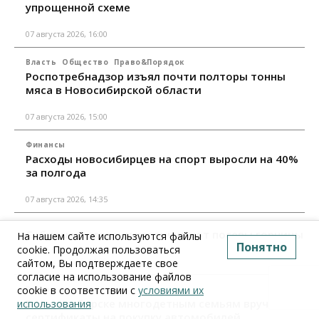
упрощенной схеме
07 августа 2026, 16:00
Власть
Общество
Право&Порядок
Роспотребнадзор изъял почти полторы тонны
мяса в Новосибирской области
07 августа 2026, 15:00
Финансы
Расходы новосибирцев на спорт выросли на 40%
за полгода
07 августа 2026, 14:35
Сибирские аграрии увеличивают посевы горчицы
На нашем сайте используются файлы
Понятно
cookie. Продолжая пользоваться
07 августа 2026, 14:00
сайтом, Вы подтверждаете свое
согласие на использование файлов
cookie в соответствии с
условиями их
Власть
В Новосибирске многодетным семьям вручили
использования
сертификаты на покупку автомобилей