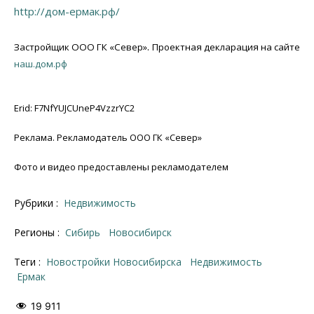
http://дом-ермак.рф/
.
Застройщик
ООО ГК «Север»
Проектная декларация на сайте
наш.дом.рф
Erid: F7NfYUJCUneP4VzzrYC2
Реклама. Рекламодатель ООО ГК «Север»
Фото и видео предоставлены рекламодателем
Рубрики :
Недвижимость
Регионы :
Сибирь
Новосибирск
Теги :
новостройки Новосибирска
недвижимость
Ермак
19 911