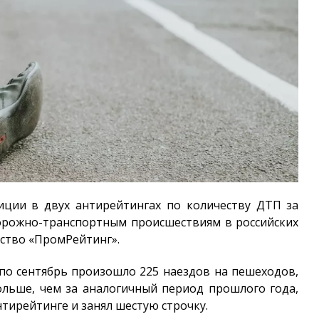
иции в двух антирейтингах по количеству ДТП за
дорожно-транспортным происшествиям в российских
тство «ПромРейтинг».
 по сентябрь произошло
225 наездов на пешеходов,
больше, чем за аналогичный период прошлого года,
нтирейтинге и занял шестую строчку.