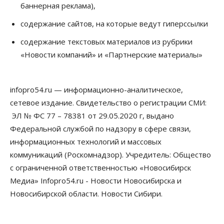
баннерная реклама),
07 Августа 2026, 10:15
содержание сайтов, на которые ведут гиперссылки
Общество
Недели жары повлияли на урожай в
содержание текстовых материалов из рубрики
Новосибирской области, но режима ЧС не будет
«Новости компаний» и «Партнерские материалы»
07 Августа 2026, 10:00
Бизнес
Право&Порядок
Предприятия Новосибирска
infopro54.ru — информационно-аналитическое,
выстраивают системы защиты от атак БПЛА
сетевое издание. Свидетельство о регистрации СМИ:
07 Августа 2026, 09:00
ЭЛ № ФС 77 – 78381 от 29.05.2020 г, выдано
Бизнес
Федеральной службой по надзору в сфере связи,
По «Сибэлектротерму» выдали исполнительные
информационных технологий и массовых
листы на полмиллиарда рублей
07 Августа 2026, 08:00
коммуникаций (Роскомнадзор). Учредитель: Общество
с ограниченной ответственностью «Новосибирск
Бизнес
Власть
Медицина
Общество
Медиа» Infopro54.ru - Новости Новосибирска и
Искусственный интеллект предлагают
привлекать к разработке новых лекарств в
Новосибирской области. Новости Сибири.
России
06 Августа 2026, 19:00