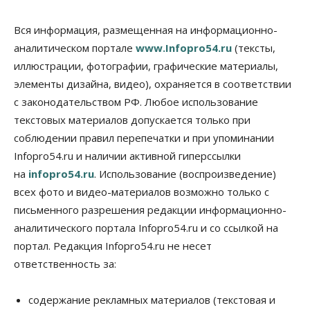
депутаты Госдумы контролируют работы на
социальных объектах
Вся информация, размещенная на информационно-
07 Августа 2026, 12:35
аналитическом портале
www.Infopro54.ru
(тексты,
Общество
иллюстрации, фотографии, графические материалы,
Синоптики рассказали о погоде в Новосибирске
элементы дизайна, видео), охраняется в соответствии
на выходных
с законодательством РФ. Любое использование
07 Августа 2026, 12:00
текстовых материалов допускается только при
Общество
соблюдении правил перепечатки и при упоминании
Жители Новосибирска смогут добровольно
Infopro54.ru и наличии активной гиперссылки
повысить свою пенсию
07 Августа 2026, 11:30
на
infopro54.ru
. Использование (воспроизведение)
всех фото и видео-материалов возможно только с
Общество
письменного разрешения редакции информационно-
Деньгами будут распоряжаться дети: в десяти
школах Новосибирской области введут
аналитического портала Infopro54.ru и со ссылкой на
инициативное бюджетирование
портал. Редакция Infopro54.ru не несет
07 Августа 2026, 11:00
ответственность за:
Общество
Право&Порядок
В Новосибирске руководителя отдела полиции
содержание рекламных материалов (текстовая и
заключили под стражу