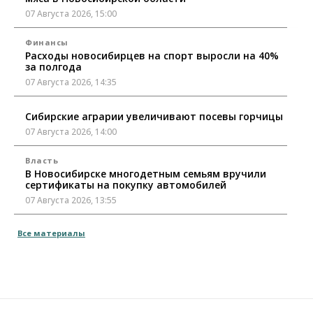
07 Августа 2026, 15:00
Финансы
Расходы новосибирцев на спорт выросли на 40%
за полгода
07 Августа 2026, 14:35
Сибирские аграрии увеличивают посевы горчицы
07 Августа 2026, 14:00
Власть
В Новосибирске многодетным семьям вручили
сертификаты на покупку автомобилей
07 Августа 2026, 13:55
Авто
Общество
Все материалы
Треть автовладельцев в Новосибирской области
«поставили машины на прикол»
07 Августа 2026, 13:00
Власть
Школы, библиотеки, пешеходные тротуары: