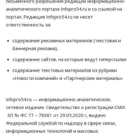
письменного разрешения редакции информационно-
аналитического портала Infopro54.ru и со ссылкой на
Общество
Предложения по строительству частных
портал. Редакция Infopro54.ru не несет
бомбоубежищ появились на российском рынке
ответственность за:
10 Августа 2026, 14:00
Бизнес
Общество
содержание рекламных материалов (текстовая и
В Новосибирске сформировалось
баннерная реклама),
профессиональное сообщество стендап-комиков
10 Августа 2026, 13:30
содержание сайтов, на которые ведут гиперссылки
Недвижимость
содержание текстовых материалов из рубрики
Антон Рехтин: Вместе строим будущее
«Новости компаний» и «Партнерские материалы»
10 Августа 2026, 13:15
Бизнес
Общество
infopro54.ru — информационно-аналитическое,
Цены в ресторанах Новосибирска выросли на 8%
10 Августа 2026, 13:00
сетевое издание. Свидетельство о регистрации СМИ:
ЭЛ № ФС 77 – 78381 от 29.05.2020 г, выдано
Власть
Федеральной службой по надзору в сфере связи,
Духовная и медицинская помощь: корабль-
церковь посетит 50 поселений Новосибирской
информационных технологий и массовых
области