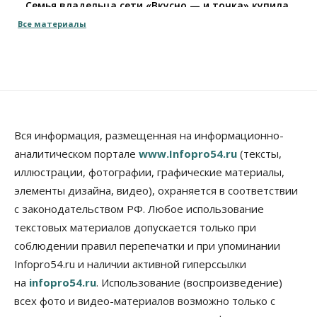
Семья владельца сети «Вкусно — и точка» купила
заправки в Томской области
Все материалы
10 Августа 2026, 15:30
Власть
Город
Стало известно, когда Владимир Путин приедет в
Новосибирск
10 Августа 2026, 15:15
Недвижимость
Вся информация, размещенная на информационно-
Новосибирск находится в процессе движения к
аналитическом портале
www.Infopro54.ru
(тексты,
«человечному» городу
иллюстрации, фотографии, графические материалы,
10 Августа 2026, 15:00
элементы дизайна, видео), охраняется в соответствии
Бизнес
Общество
Право&Порядок
с законодательством РФ. Любое использование
Кафе японской кухни в Новосибирске закрыли на
45 дней
текстовых материалов допускается только при
10 Августа 2026, 14:45
соблюдении правил перепечатки и при упоминании
Infopro54.ru и наличии активной гиперссылки
Недвижимость
на
infopro54.ru
. Использование (воспроизведение)
Новосибирску нужны яркие объекты и
градообразующие общественные здания
всех фото и видео-материалов возможно только с
10 Августа 2026, 14:30