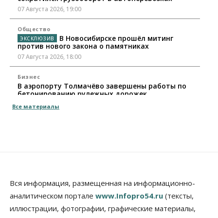
07 Августа 2026, 19:00
Общество
В Новосибирске прошёл митинг
против нового закона о памятниках
07 Августа 2026, 18:00
Бизнес
В аэропорту Толмачёво завершены работы по
бетонированию рулежных дорожек
07 Августа 2026, 17:00
Все материалы
Бизнес
Недвижимость
Общество
Новосибирцы стали реже оформлять
дома по упрощенной схеме
07 Августа 2026, 16:00
Власть
Общество
Право&Порядок
Роспотребнадзор изъял почти полторы тонны
Вся информация, размещенная на информационно-
мяса в Новосибирской области
аналитическом портале
www.Infopro54.ru
(тексты,
07 Августа 2026, 15:00
иллюстрации, фотографии, графические материалы,