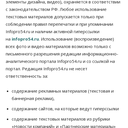
элементы дизайна, видео), охраняется в соответствии
Финансы
Расходы новосибирцев на спорт выросли на 40%
с законодательством РФ. Любое использование
за полгода
текстовых материалов допускается только при
07 Августа 2026, 14:35
соблюдении правил перепечатки и при упоминании
Infopro54.ru и наличии активной гиперссылки
Сибирские аграрии увеличивают посевы горчицы
07 Августа 2026, 14:00
на
infopro54.ru
. Использование (воспроизведение)
всех фото и видео-материалов возможно только с
Власть
письменного разрешения редакции информационно-
В Новосибирске многодетным семьям вручили
сертификаты на покупку автомобилей
аналитического портала Infopro54.ru и со ссылкой на
07 Августа 2026, 13:55
портал. Редакция Infopro54.ru не несет
ответственность за:
Авто
Общество
Треть автовладельцев в Новосибирской области
«поставили машины на прикол»
содержание рекламных материалов (текстовая и
07 Августа 2026, 13:00
баннерная реклама),
Власть
содержание сайтов, на которые ведут гиперссылки
Школы, библиотеки, пешеходные тротуары:
депутаты Госдумы контролируют работы на
содержание текстовых материалов из рубрики
социальных объектах
«Новости компаний» и «Партнерские материалы»
07 Августа 2026, 12:35