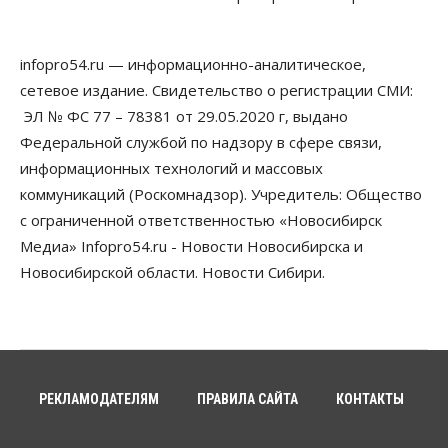
Общество
Синоптики рассказали о погоде в Новосибирске
infopro54.ru — информационно-аналитическое,
на выходных
сетевое издание. Свидетельство о регистрации СМИ:
07 Августа 2026, 12:00
ЭЛ № ФС 77 – 78381 от 29.05.2020 г, выдано
Общество
Федеральной службой по надзору в сфере связи,
Жители Новосибирска смогут добровольно
информационных технологий и массовых
повысить свою пенсию
07 Августа 2026, 11:30
коммуникаций (Роскомнадзор). Учредитель: Общество
с ограниченной ответственностью «Новосибирск
Общество
Медиа» Infopro54.ru - Новости Новосибирска и
Деньгами будут распоряжаться дети: в десяти
школах Новосибирской области введут
Новосибирской области. Новости Сибири.
инициативное бюджетирование
07 Августа 2026, 11:00
Общество
Право&Порядок
В Новосибирске руководителя отдела полиции
заключили под стражу
РЕКЛАМОДАТЕЛЯМ
ПРАВИЛА САЙТА
КОНТАКТЫ
07 Августа 2026, 10:15
Общество