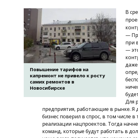
В ср
прое
конт
— Пр
при 
— эт
конт
даже
Повышение тарифов на
опре
капремонт не привело к росту
бесп
самих ремонтов в
ниче
Новосибирске
буде
Для 
предприятия, работающие в рынке. Я 
бизнес поверил в спрос, в том числе в 
реализации нацпроектов. Тогда начн
команд, которые будут работать в до