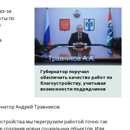
из-за
кты по
у
.
Губернатор поручил
обеспечить качество работ по
благоустройству, учитывая
возможности подрядчиков
рнатор Андрей Травников.
устройства мы перегрузили работой точно так
ре создания новых социальных объектов. Или