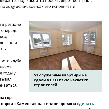
обирается под какой-то проект, берет контракт,
о ходу дела», кое-как его исполняет и
й в регионе
ю очередь
кса,
лье, но и
тов
вого клуба
вников
е годы у
53 служебные квартиры не
изывал
сдали в НСО из-за нехватки
строителей
аиваться.
рнатор
парка «Каменка» на теплое время и
сделать