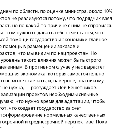
еднем по области, по оценке министра, около 10%
ктов не реализуются потому, что подрядчик взял
ракт, но по какой-то причине с ним не справился.
и этом нужно отдавать себе отчет в том, что
всей помощи государства и экономики главное
о помощь в размещении заказов и
рактов, что мы видим по нацпроектам. Но
 уровень такого влияния может быть строго
деленным. В противном случае у нас вырастет
омощная экономика, которая самостоятельно
го не может сделать, и, наверное, она никому
т не нужна, — рассуждает Лев Решетников. —
реализации проектов необходимы сильные
думаю, что нужно время для адаптации, чтобы
тот, что создает государство за счет
ется формирование нормальных качественных
лгосрочной и среднесрочной перспективе. Пока