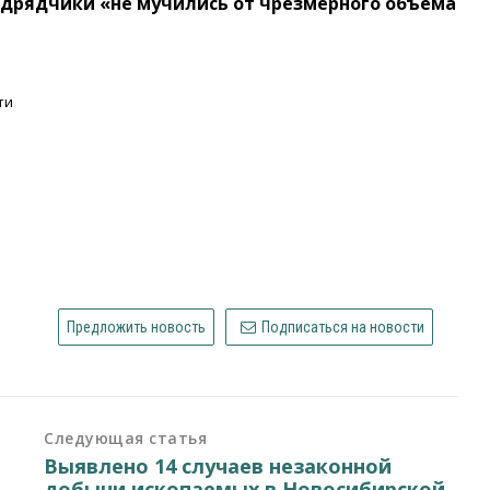
дрядчики «не мучились от чрезмерного объема
ти
Предложить новость
Подписаться на новости
Следующая статья
Выявлено 14 случаев незаконной
добычи ископаемых в Новосибирской