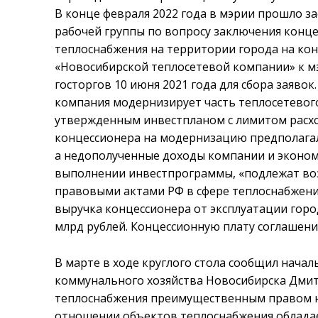
В конце февраля 2022 года в мэрии прошло з
рабочей группы по вопросу заключения конц
теплоснабжения на территории города на ко
«Новосибирской теплосетевой компании» к м
госторгов 10 июня 2021 года для сбора заяво
компания модернизирует часть теплосетевого
утвержденным инвестпланом с лимитом расход
концессионера на модернизацию предполагало
а недополученные доходы компании и эконом
выполнении инвестпрограммы, «подлежат в
правовыми актами РФ в сфере теплоснабжени
выручка концессионера от эксплуатации город
млрд рублей. Концессионную плату соглашени
В марте в ходе круглого стола сообщил нача
коммунального хозяйства Новосибирска Дмит
теплоснабжения преимущественным правом н
отношении объектов теплоснабжения облада