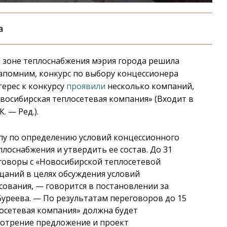
а
й зоне теплоснабжения мэрия города решила
апомним, конкурс по выбору концессионера
ерес к конкурсу
проявили
несколько компаний,
осибирская теплосетевая компания» (Входит в
 — Ред.).
пу по определению условий концессионного
лоснабжения и утвердить ее состав. До 31
говоры с «Новосибирской теплосетевой
щаний в целях обсуждения условий
сования, — говорится в постановлении за
уреева. — По результатам переговоров до 15
лосетевая компания» должна будет
мотрение предложение и проект