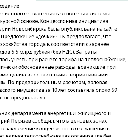
аседание
ессионного соглашения в отношении системы
нкурсной основе. Концессионная инициатива
эрии Новосибирска была опубликована на сайте
к. Предложение «дочки» СГК предполагало, что
 хозяйства города в соответствии с заранее
ов 5,5 млрд рублей (без НДС). Затраты
сь учесть при расчете тарифа на теплоснабжение,
ически обоснованные расходы, возникшие при
озмещению в соответствии с нормативными
я». По предварительным расчетам, валовая
ского имущества за 10 лет составляла около 59
е не предполагало.
льник департамента энергетики, жилищного и
рий Перязев сообщил, что в ценовых зонах
а заключение концессионного соглашения в
ет единая теплоснабжающая организация без