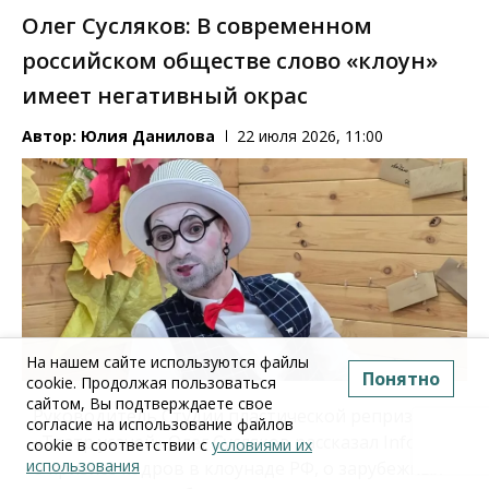
Олег Сусляков: В современном
российском обществе слово «клоун»
имеет негативный окрас
Автор:
Юлия Данилова
22 июля 2026, 11:00
На нашем сайте используются файлы
Понятно
cookie. Продолжая пользоваться
сайтом, Вы подтверждаете свое
Руководитель Студии пластической репризы
согласие на использование файлов
«Театр усачей» Олег Сусляков рассказал Infopro54
cookie в соответствии с
условиями их
использования
о кризисе кадров в клоунаде РФ, о зарубежных