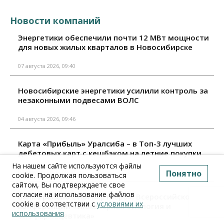
Новости компаний
Энергетики обеспечили почти 12 МВт мощности
для новых жилых кварталов в Новосибирске
07 августа 2026, 09:40
Новосибирские энергетики усилили контроль за
незаконными подвесами ВОЛС
04 августа 2026, 09:46
Карта «Прибыль» Уралсиба – в Топ-3 лучших
дебетовых карт с кешбэком на летние покупки
На нашем сайте используются файлы
Понятно
04 августа 2026, 09:10
cookie. Продолжая пользоваться
сайтом, Вы подтверждаете свое
согласие на использование файлов
Банк Уралсиб стал партнером Всероссийской
cookie в соответствии с
условиями их
конференции «Инженерная биология и
использования
биофармацевтика»