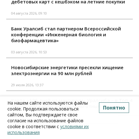
дебетовых карт с кешбэком на летние покупки
04 августа 2026, 09:10
Банк Уралсиб стал партнером Всероссийской
конференции «Инженерная биология и
биофармацевтика»
03 августа 2026, 10:53
Новосибирские энергетики пресекли хищение
электроэнергии на 90 млн рублей
29 июля 2026, 13:37
Карта «120 дней на максимум» Уралсиба – в Топ-4
На нашем сайте используются файлы
кредитных карт с длинным льготным периодом
Понятно
cookie. Продолжая пользоваться
сайтом, Вы подтверждаете свое
29 июля 2026, 09:10
согласие на использование файлов
cookie в соответствии с
условиями их
Все материалы
использования