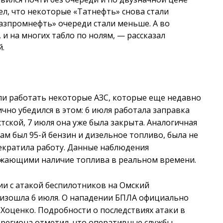
дел, что некоторые «Татнефть» снова стали
Газпромнефть» очереди стали меньше. А во
 и на многих табло по нолям, — рассказал
.
ли работать некоторые АЗС, которые еще недавно
ично убедился в этом: 6 июля работала заправка
ской, 7 июля она уже была закрыта. Аналогичная
там был 95-й бензин и дизельное топливо, была не
рекратила работу. Данные наблюдения
ажающими наличие топлива в реальном времени.
и с атакой беспилотников на Омский
изошла 6 июля. О нападении БПЛА официально
Хоценко. Подробности о последствиях атаки в
 региона отметил, что оперативные службы