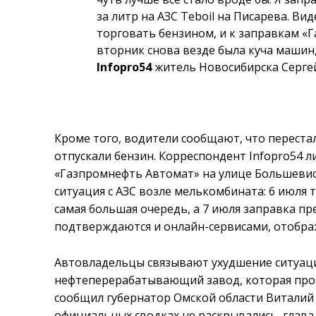
за литр на АЗС Teboil на Писарева. Ви
торговать бензином, и к заправкам «
вторник снова везде была куча машин,
Infopro54
житель Новосибирска Сергей
Кроме того, водители сообщают, что переста
отпускали бензин. Корреспондент Infopro54 л
«Газпромнефть Автомат» на улице Большевист
ситуация с АЗС возле мелькомбината: 6 июля 
самая большая очередь, а 7 июля заправка п
подтверждаются и онлайн-сервисами, отобр
Автовладельцы связывают ухудшение ситуаци
нефтеперерабатывающий завод, которая про
сообщил губернатор Омской области Виталий 
официальных сводках не раскрывались, глава