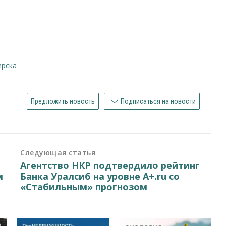
ирска
Предложить новость
Подписаться на новости
Следующая статья
Агентство НКР подтвердило рейтинг
м
Банка Уралсиб на уровне A+.ru со
«Стабильным» прогнозом