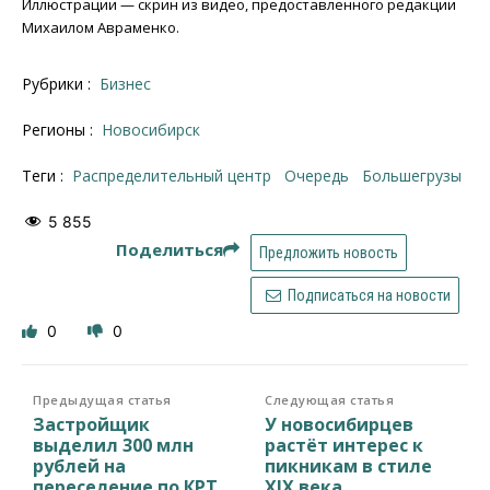
Иллюстрации — скрин из видео, предоставленного редакции
Михаилом Авраменко.
Рубрики :
Бизнес
Регионы :
Новосибирск
Теги :
распределительный центр
очередь
большегрузы
5 855
Поделиться
Предложить новость
Подписаться на новости
0
0
Предыдущая статья
Следующая статья
Застройщик
У новосибирцев
выделил 300 млн
растёт интерес к
рублей на
пикникам в стиле
переселение по КРТ
XIX века