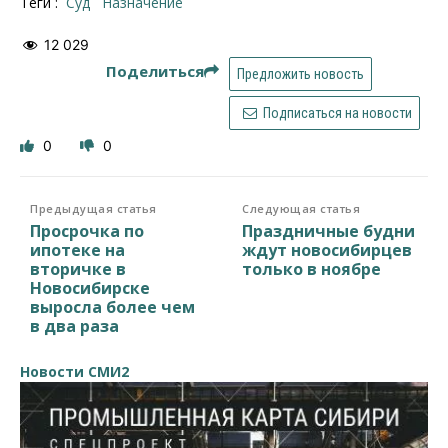
Теги :
суд
назначение
12 029
Поделиться
Предложить новость
Подписаться на новости
0
0
Предыдущая статья
Следующая статья
Просрочка по
Праздничные будни
ипотеке на
ждут новосибирцев
вторичке в
только в ноябре
Новосибирске
выросла более чем
в два раза
Новости СМИ2