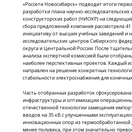
«Россети Новосибирск» подводит итоги перво
разработки плана научно-исследовательских 
конструкторских работ (НИОКР) на следующий
сбора предложений компания рассмотрела 41
инициативу от высших учебных заведений и н
исследовательских центров Сибирского феде
округа и Центральной России. После тщатель
анализа экспертной комиссией были отобран
наиболее перспективных проектов. Каждый и
направлен на решение конкретных технологич
стабильности электроснабжения для конечных
Часть отобранных разработок сфокусирована
инфраструктуры и оптимизации операционны
отечественной технологии замещения импор
вводов на 35 кВ с улучшенными эксплуатаци
инновационных опор из термообработанной 
менее полувека, при этом значительно прево