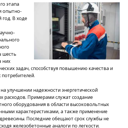
го этапа
и опытно-
 год. В ходе
аучно-
рального
ного
ы шесть
з них
еских задач, способствуя повышению качества и
 потребителей.
 на улучшении надежности энергетической
х расходов. Примерами служат создание
тного оборудования в области высоковольтных
онными характеристиками, а также применение
древесины. Последние обещают срок службы не
сходя железобетонные аналоги по легкости.