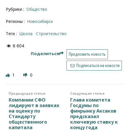
Рубрики :
Общество
Регионы :
Новосибирск
Теги :
школа
строительство
6 604
Поделиться
Предложить новость
Подписаться на новости
1
0
Предыдущая статья
Следующая статья
Компании СФО
Глава комитета
лидируют в заявках
Госдумы по
на оценку по
финрынку Аксаков
Стандарту
предсказал
общественного
ключевую ставку к
капитала
концу года