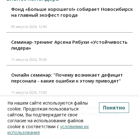
Фонд «Больше хорошего!» собирает Новосибирск
на главный экофест города
09 августа 2026, 12:00
Семинар-тренинг Арсена Рябухи «Устойчивость
лидера»
11 августа 2026, 10:00
Онлайн семинар: "Почему возникает дефицит
персонала - какие ошибки к этому приводят"
11 августа 2026, 15:00
На нашем сайте используются файлы
Понятно
Мастер-класс Аркадия Цукера: «Бизнес-
cookie. Продолжая пользоваться
неваляшка 2.0: непотопляемое лидерство и
сайтом, Вы подтверждаете свое
когнитивный капитал»
согласие на использование файлов
cookie в соответствии с
условиями их
18 августа 2026, 10:00
использования