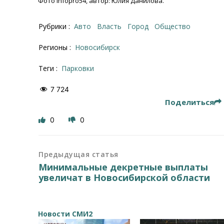
Фото Infopro54, автор: Юлия Данилова.
Рубрики :
Авто
Власть
Город
Общество
Регионы :
Новосибирск
Теги :
Парковки
7 724
Поделиться
0
0
Предыдущая статья
Минимальные декретные выплаты
увеличат в Новосибирской области
Новости СМИ2