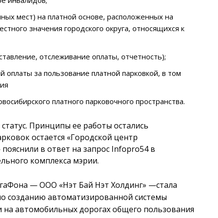
чных мест) на платной основе, расположенных на
стного значения городского округа, относящихся к
авление, отслеживание оплаты, отчетность);
 оплаты за пользование платной парковкой, в том
ния
овосибирского платного парковочного пространства.
статус. Принципы ее работы остались
рковок остается «Городской центр
ояснили в ответ на запрос Infopro54 в
льного комплекса мэрии.
егаФона — ООО «Нэт Бай Нэт Холдинг» —стала
по созданию автоматизированной системы
 на автомобильных дорогах общего пользования