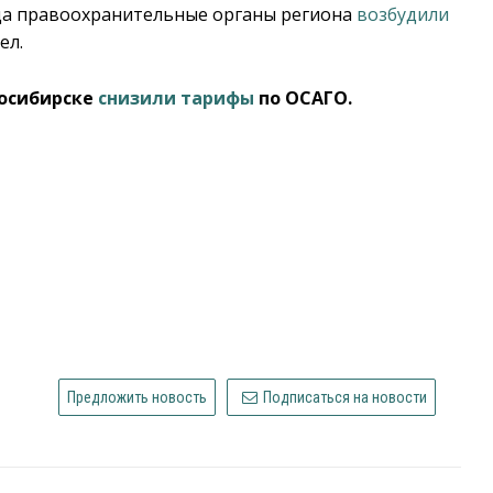
ода правоохранительные органы региона
возбудили
ел.
восибирске
снизили тарифы
по ОСАГО.
Предложить новость
Подписаться на новости