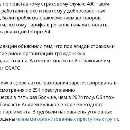
ь по подставному страховому случаю 400 тысяч.
работали плохо и поэтому у добросовестных
, были проблемы с заключением договоров.
ти, поэтому тарифы в регионе начали снижать,
в редакции Infopro54.
дакции объяснили тем, что под эгидой страховки
угие риски организаций: гражданскую
каско и т.д. За счет комплексной страховки им
от ОСАГО.
иях в сфере автострахования зарегистрированы в
ассмотрения по 251 преступлению
ески в пять раз больше, чем в 2024 году. Об этом
 области Андрей Кульков в ходе ежегодного
о парламента. В суд были направлены уголовные
вершены
членами организованных преступных групп
.