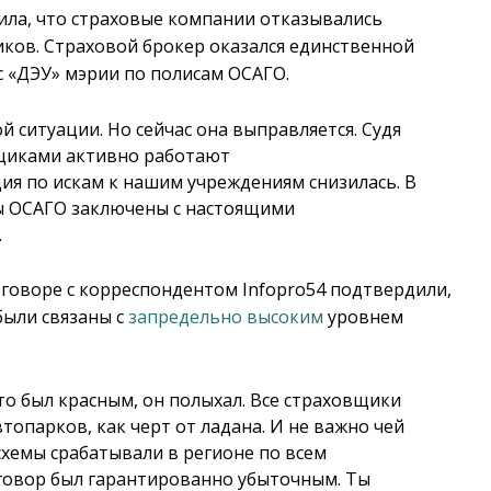
ила, что страховые компании отказывались
ков. Страховой брокер оказался единственной
с «ДЭУ» мэрии по полисам ОСАГО.
 ситуации. Но сейчас она выправляется. Судя
щиками активно работают
я по искам к нашим учреждениям снизилась. В
исы ОСАГО заключены с настоящими
.
говоре с корреспондентом Infopro54 подтвердили,
были связаны с
запредельно высоким
уровнем
то был красным, он полыхал. Все страховщики
топарков, как черт от ладана. И не важно чей
схемы срабатывали в регионе по всем
говор был гарантированно убыточным. Ты