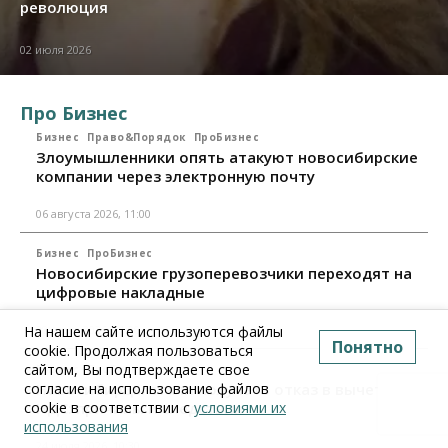
революция
02 июля 2026
Про Бизнес
Бизнес
Право&Порядок
ПроБизнес
Злоумышленники опять атакуют новосибирские
компании через электронную почту
06 августа 2026, 11:00
Бизнес
ПроБизнес
Новосибирские грузоперевозчики переходят на
цифровые накладные
На нашем сайте используются файлы
28 июля 2026, 11:00
Понятно
cookie. Продолжая пользоваться
сайтом, Вы подтверждаете свое
Бизнес
ПроБизнес
согласие на использование файлов
Новосибирцы стали получать отказ в вычете по
cookie в соответствии с
условиями их
НДС: причины и следствия
использования
24 июля 2026, 10:30