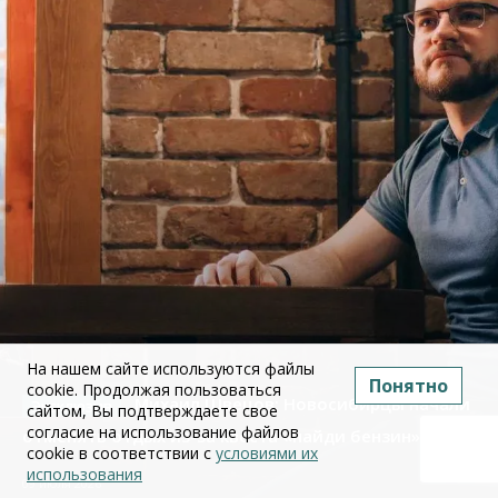
На нашем сайте используются файлы
Понятно
cookie. Продолжая пользоваться
Михаил Швецов: Новосибирцы начали
сайтом, Вы подтверждаете свое
согласие на использование файлов
отменять отдых из-за квеста «найди бензин»
cookie в соответствии с
условиями их
использования
09 июля 2026