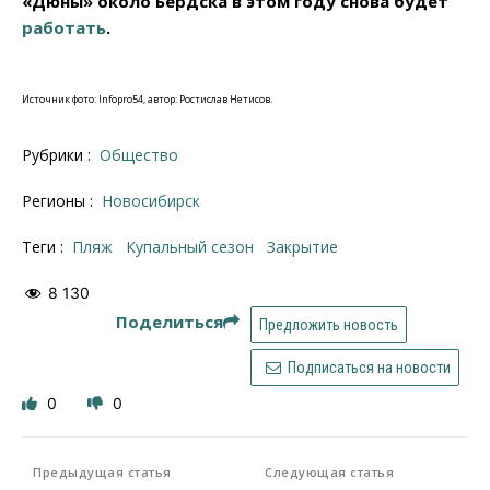
«Дюны» около Бердска в этом году снова будет
работать
.
Источник фото: Infopro54, автор: Ростислав Нетисов.
Рубрики :
Общество
Регионы :
Новосибирск
Теги :
Пляж
купальный сезон
закрытие
8 130
Поделиться
Предложить новость
Подписаться на новости
0
0
Предыдущая статья
Следующая статья