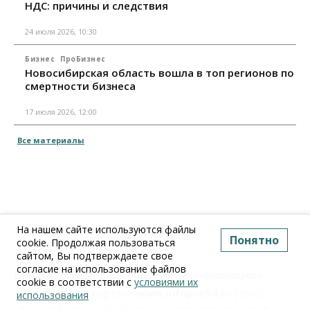
НДС: причины и следствия
24 июля 2026, 10:30
Бизнес
ПроБизнес
Новосибирская область вошла в топ регионов по
смертности бизнеса
17 июля 2026, 12:00
Все материалы
На нашем сайте используются файлы
Понятно
cookie. Продолжая пользоваться
сайтом, Вы подтверждаете свое
согласие на использование файлов
Вся информация, размещенная на информационно-
cookie в соответствии с
условиями их
аналитическом портале
www.Infopro54.ru
(тексты,
использования