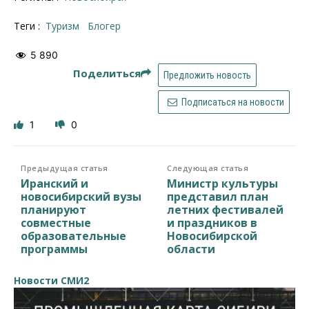
Теги :
туризм
блогер
5 890
Поделиться
Предложить новость
Подписаться на новости
1
0
Предыдущая статья
Следующая статья
Иранский и
Министр культуры
новосибирский вузы
представил план
планируют
летних фестивалей
совместные
и праздников в
образовательные
Новосибирской
программы
области
Новости СМИ2