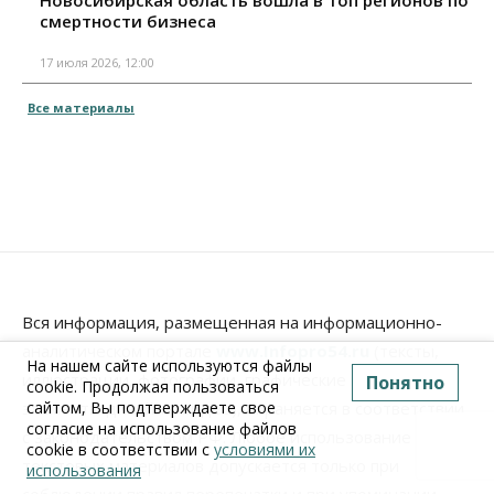
Новосибирская область вошла в топ регионов по
смертности бизнеса
17 июля 2026, 12:00
Все материалы
Вся информация, размещенная на информационно-
аналитическом портале
www.Infopro54.ru
(тексты,
На нашем сайте используются файлы
иллюстрации, фотографии, графические материалы,
Понятно
cookie. Продолжая пользоваться
сайтом, Вы подтверждаете свое
элементы дизайна, видео), охраняется в соответствии
согласие на использование файлов
с законодательством РФ. Любое использование
cookie в соответствии с
условиями их
текстовых материалов допускается только при
использования